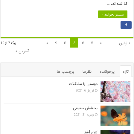
گذاشته‌اند، …
بیشتر بخوانید »
7
« اولین
...
«
5
6
8
9
»
...
برگه 7 از 10
آخرین »
تازه
پرخواننده
نظرها
برچسب ها
دوستی با مشکلات
آوریل 6, 2021
بخشش حقیقی
ژانویه 31, 2021
کلام آشنا