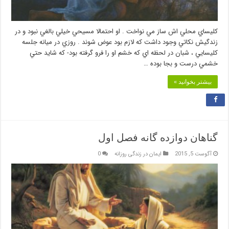
كليساي محلي اش ساز مي نواخت . او احتمالا مسيحي خيلي بالغي نبود و در
زندگيش نكاتي وجود داشت كه لازم بود عوض شوند . روزي در ميانه جلسه
كليسايي ، شبان در لحظه اي كه خشم او را فرو گرفته بود- كه شايد حتي
خشمي درست و بجا بوده …
بیشتر بخوانید »
گناهان دوازده گانه فصل اول
آگوست 5, 2015
ایمان در زندگی روزانه
0