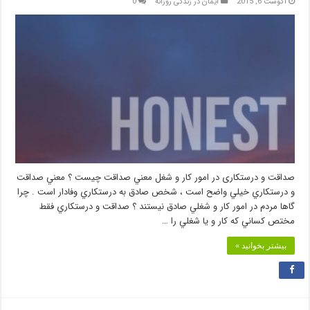
آگوست 6, 2015
ایمان در زندگی روزانه
0
صداقت و درستکاری در امور کار و شغل معني صداقت چيست ؟ معني صداقت
و درستكاري خيلي واضح است ، شخص صادق به درستكاري وفادار است . چرا
گاها مردم در امور كار و شغلي صادق نيستند ؟ صداقت و درستكاري فقط
مختص كساني كه كار و يا شغلي را …
بیشتر بخوانید »