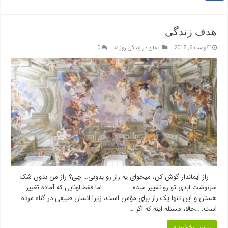
هدف زندگی
آگوست 6, 2015
ایمان در زندگی روزانه
0
راز ایماندار گوش کن، میخوای یه راز رو بدونی… چی؟ راز من بدون شک
سرنوشت ابدی تو رو تغییر میده …………….. اما فقط اونایی که ﺁماده تغییر
هستن و این تنها یک راز برای مؤمن است، زیرا انسان طبیعی در گناه مرده
است. …حالا، مسئله اینه که اگر …
بیشتر بخوانید »