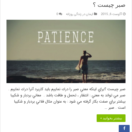
صبر چيست ؟
آگوست 6, 2015
ایمان در زندگی روزانه
0
صبر چيست ؟براي اينكه معني صبر را درك نماييم بايد كاربرد آنرا درك نماييم .
صبر مي تواند به معني : انتظار ، تحمل و طاقت باشد . معاني بردبار و شكيبا
بيشتر براي صفت بكار گرفته مي شود : به عنوان مثال فلاني بردبار و شكيبا
است . صبر …
بیشتر بخوانید »