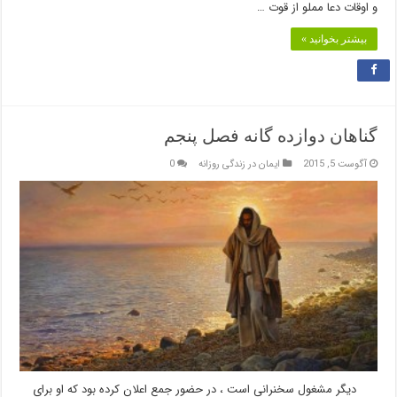
و اوقات دعا مملو از قوت …
بیشتر بخوانید »
گناهان دوازده گانه فصل پنجم
آگوست 5, 2015
ایمان در زندگی روزانه
0
ديگر مشغول سخنراني است ، در حضور جمع اعلان كرده بود كه او براي