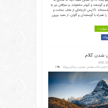
 و گوسفند و کبوتر مشغولند، و صرّافان نیز به
کسب نشسته‌اند. 15پس تازیانه‌ای از طناب ساخت و
 را همراه با گوسفندان و گاوان، از معبد بیرون
خوانید »
وک
 شدن کلام
 تا پایان کتاب مقدس
,
ایمان در زندگی روزانه
0