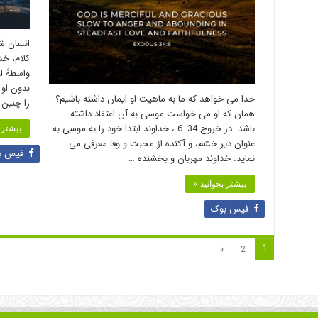
واسطۀ او
خدا می خواهد که ما به ماهیت او ایمان داشته باشیم؟
را چنین 
همان که او می خواست موسی به آن اعتقاد داشته
باشد. در خروج 34: 6 ، خداوند ابتدا خود را به موسی به
بیشتر ب
عنوان دیر خشم، و آکنده از محبت و وفا معرفی می
فیس ب
نماید. خداوند مهربان و بخشنده …
بیشتر بخوانید »
فیس بوک
1
»
2