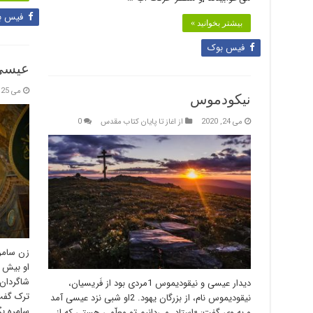
فیس ب
بیشتر بخوانید »
فیس بوک
عیسی
می 25, 2020
نیکودموس
می 24, 2020
از اغاز تا پایان کتاب مقدس
0
دیدار عیسی و نیقودیموس 1مردی بود از فَریسیان،
نیقودیموس نام، از بزرگان یهود. 2او شبی نزد عیسی آمد
و به وی گفت: «استاد، می‌دانیم تو معلّمی هستی که از