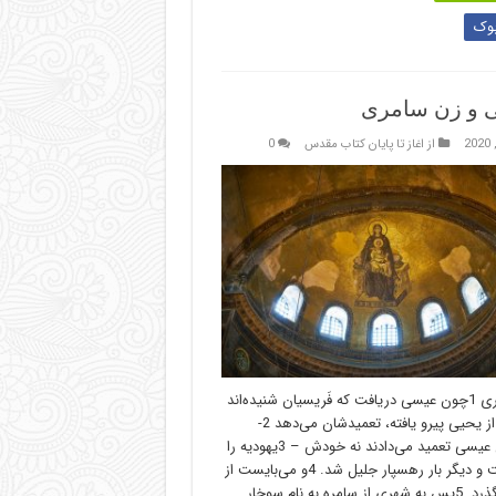
وک
 و زن سامری
از اغاز تا پایان کتاب مقدس
0
زن سامری 1چون عیسی دریافت که فَریسیان شنیده‌اند
او بیش از یحیی پیرو یافته، تعمیدشان می‌دهد 2-
شاگردان عیسی تعمید می‌دادند نه خودش – 3یهودیه را
ترک گفت و دیگر بار رهسپار جلیل شد. 4و می‌بایست از
سامِرِه بگذرد. 5پس به شهری از سامِرِه به نام سوخار