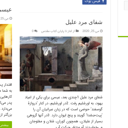
فیس بوک
عیسی 
می 25, 2020
شفای مرد علیل
می 25, 2020
از اغاز تا پایان کتاب مقدس
0
به شما م
کارهایی 
شفای مرد علیل 1چندی بعد، عیسی برای یکی از اعیاد
یهود، به اورشلیم رفت. 2در اورشلیم، در کنار ’دروازۀ
می‌دارد 
گوسفند‘ حوضی است که در زبان عبرانیان آن را
بزرگتر از
’بِیت‌حِسْدا‘ گویند و پنج ایوان دارد. 3در آنها گروهی
بسیار از علیلان، همچون کوران، شلان و مفلوجان
بیشتر ب
می‌خوابیدند [و منتظر حرکت آب …