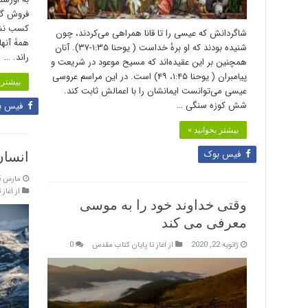
فروش گاو
شاگردانش که عیسی را تا قانا همراهی می‌کردند، چون
همۀ آنها
شنیده بودند که او برهٔ خداست ( یوحنا ۱:۳۵-۳۷). ﺁنان
راند. …
همچنین بر این عقیده‌اند که مسیح موعود در شریعت و
پیامبران ( یوحنا ۱:۴۵، ۴۹) است. در این مراسم عروسی
بیشتر ب
عیسی می‌توانست ایمانشان را با اعمالش ثابت کند.
شش کوزه سنگی …
فیس ب
بیشتر بخوانید »
فیس بوک
انسان
مارس 25, 2020
از اغاز
وقتی خداوند خود را به موسی
معرفی می کند
ژانویه 22, 2020
از اغاز تا پایان کتاب مقدس
0