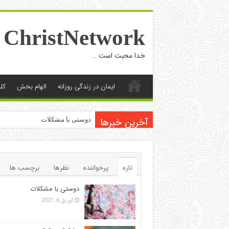
ChristNetwork
خدا محبت است …
ایمان در زندگی روزانه
الهام بخش
کل
آخرین خبرها
دوستی با مشکلات
تازه
پرخواننده
نظرها
برچسب ها
دوستی با مشکلات
آوریل 6, 2021