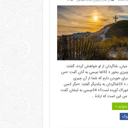
از اغاز تا پایان کتاب مقدس
0
یان، شاگردان از او خواهش کرده، گفتند:
«استاد، چیزی بخور.» 32امّا عیسی به آنان گفت: «من
رای خوردن دارم که شما از آن چیزی
نمی‌دانید.» 33شاگردان به یکدیگر گفتند: «مگر کسی
برای او خوراک آورده است؟» 34عیسی به ایشان گفت:
من این است که ارادۀ …
خوانید »
وک