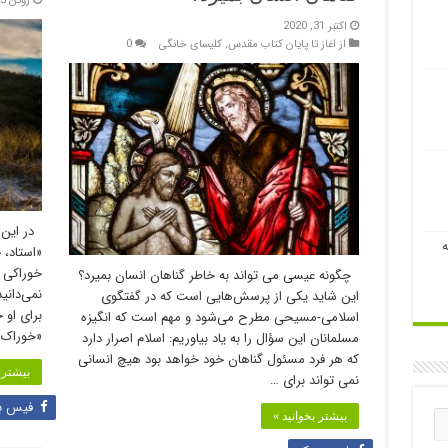
ژوئن 25, 2020
اکتبر 31, 2020
از اغاز تا پایان کتاب مقدس
,
کلیسای خانگی
0
در این م
ه
خوراکی ب
چگونه عیسی می تواند به خاطر گناهان انسان بمیرد؟
این شاید یکی از پرسش‌هایی است که در گفتگوی
اسلامی-مسیحی مطرح می‌شود و مهم است که انگیزه
«خوراک 
مسلمانان این سؤال را به یاد بیاوریم: اسلام اصرار دارد
که هر فرد مسئول گناهان خود خواهد بود هیچ انسانی
بیشتر ب
نمی تواند برای …
فیس ب
بیشتر بخوانید »