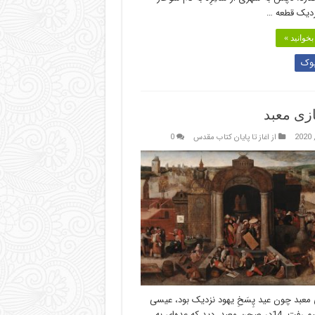
زدیک قطعه …
خوانید »
وک
زی معبد
از اغاز تا پایان کتاب مقدس
0
معبد چون عید پِسَخِ یهود نزدیک بود، عیسی
به اورشلیم رفت. 14در صحن معبد، دید که عده‌ای به