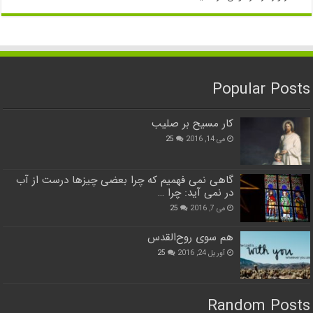
Popular Posts
کار مسیح بر صلیب
می 14, 2016
25
گاهی نمی فهمیم که چرا بعضی چیزها درست از آب
در نمی آید: چرا …
می 7, 2016
25
هم سوی روح‌القدس
آوریل 24, 2016
25
Random Posts