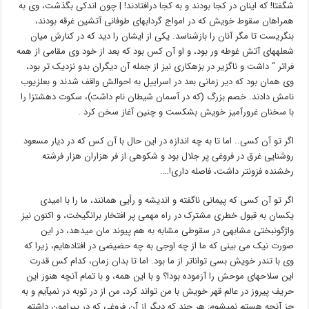
شگفتا! که اینان در کجا بودند و به کجا درافتادند! | چون اندکی بگذشت، وی به
همراهان سقوط خویش که در امواج گردابهای طوفانی آتشین غرقه بودند،
بنگریست تا مگر آنان را بازشناسد. یکی از ایشان را دید که در کنارش میان
شعلههای آتش غوطه ور بود، و او آن کس بود که بعد از خود وی مقامی از همه
فراتر “ داشت و ناگزیر در بزهکاری نیز از جمله آن دیگران بدو نزدیک تر بود،
وی همان بود که دیر زمانی بعد در اسراييل به احوالش واقف شدند و بعلزيوب
نامش دادند. خصم بزرگ (که در آسمان شیطان نام داشت)، سکوت دهشتزا را
با سخنان غرورآمیز خویش بشکست و چنین آغاز سخن کرد .
اگر تو آن کسی.. اما تا به چه اندازه در این حال با آن کس که در دیار مسعود
روشنایی غرق در فروغی پر جلال بود و شکوهی از فر هزاران هزار فرشته
رخشنده فزونتر داشت، فاصله داری!….
اگر تو آن کسی که پیمانی ناگفته و اندیشه و رأیی همانند، ما را با امیدی
یکسان به قبول خطری مشترک در راه مهمی پر افتخار برانگیخت، و اکنون نیز
واژگونبختی مشابهی در سقوطی مشابه به هم پیوند مان میدهد، در این
صورت نیک می بینی که ما از چه اوجی به چه حضیضی در افتادهایم، زیرا که
وی با تندر خویش بسی تواناتر از ما بود. اما تا بدان زمان، کدام کس قدرت
این سلاحهای موحش را آزموده بود!؟ و با این همه، و با تمام آنچه هنوز این
حریف پیروز در عالم قهر خویش با من تواند کرد، من از در توبه در نمیآیم و به
جز آنچه هستم نمیشوم: هر چند که دیگر از آن فروغی که در پیرامون داشتم