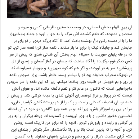
اي پري الهام بخش آسمانی، در وصف نخستین نافرمانی آدمی و میوه و
محصول ممنوعه، که طعم کشنده اش مرگ را به جهان آورد و جمله بدبختیهای
ما را با از دست رفتن باغ بهشت باعث آمد، تا آنکه بزرگ مردی از نو پای بر
جایمان کند و جایگاه نیک را برای ما باز ستاند ، نغمه ساز کن! نغمه ساز کن، تو
که در قله پنهان حوریت یا «سينا» الهام بخش آن شبانی شدی که پیش از هر
کس دیگر قوم برگزیده را آگاه ساخت که چسان در آغاز آسمان و زمین از دل
پریشانی» سر به در آوردند، و اگر هم که کوه صهیون» و جویبار «سیلوحاه که
در نزدیک محراب خداوند بود تو را بیشتر پسند خاطر باشد، برای سرودن نغمه
پر زیر و بم خویش در طلبت روی بدانجا میکنم، زیرا که این نغمه را سر سرودن
ماجراهایی است که تاکنون در عالم نثر و نظم ناگفته مانده اند، و هوای آنش
نیست که در پرواز بر فراز کوهساران آئونی کندی یا میانه کوشی کند. و پیش از
همه تو، ای اندیشه که دلی راست و پاک را از هر پرستشگاهی گرامیتر داری،
مرا در این ره آموزگار باش، زیرا که تو بر همه چیز آگاهی؛ تو خود در آن لحظه
نخستین حضور داشتی و با بالهای نیرومند و گسترده ات ورطه بیکران را به زیر
پر گرفتی و زاینده و بارورش کردی. آنچه را که برای من تاریک است روشن
کن، و آنچه را که پایین است بالا بر و بالا نگاهشدار، مگر بتوانم از بلندای این
کلام گران مشیت لايزال را نیرو دهم و درستی راههای خداوند را به آدمیان