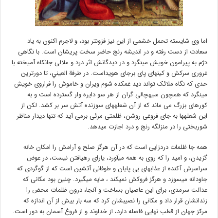
اما وی شایسته تحمل خشمی از این نیز فزونتر بود، و لاجرم اکنون به یاد
سعادت از دست رفته و در اندیشه رنج حاضر سخت پریشان است. با نگاهی
دژم به پیرامون خویش مینگرد و در دیدگانش اثر درد و ملالی جانکاه آمیخته با
غروری سرکش و کینهای پای برجای هویداست. در طرفة العيني، تا دورترین
حدی که نگاه ملائک تواند دید غمکده شوم ویران و خاموش را فراروی خویش
مینگرد که همچون سیهچالی گران از هر سو دایره وار گسترده است و به
کورهای بزرگ می ماند که از آن شعلههای سوزنده آتش سر بر کشد. لكن از
این شعلهها به جای فروغی روشن، ظلمتی مرئی برمی آید که تنها دیدار مناظر
شوربختی را در منزلگه رنج و درد اجازت میدهد.
همه جا ظلمات دردزایی است که در آن هرگز صلح و آرامش را امکان خانه
گزیدن، و امید را که روی به همه میآورد، یارای رهیافتن نیست، در عوض
سراسرش آکنده از عذابهای بی پایان و طوفانی آتشین است که از گوگردی که
جاودانه میسوزد و هرگز فروکش نمیکند ، مایه میگیرد. چنین بود مکانی که
عدالت سرمدی، برای این عاصيان بساخت و آنجا، درون ظلمات محض را
زندانشان قرار داد و مکانی را نصیبشان کرد که سه بار بیش از آن اندازه که
مرکز جهان از قطب نهایی فاصله دارد، از خداوند و از فروغ آسمان به دور است.