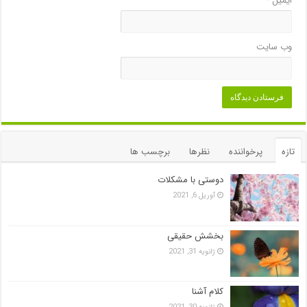
ایمیل
*
وب‌ سایت
تازه
پرخواننده
نظرها
برچسب ها
دوستی با مشکلات
آوریل 6, 2021
بخشش حقیقی
ژانویه 31, 2021
کلام آشنا
ژانویه 30, 2021