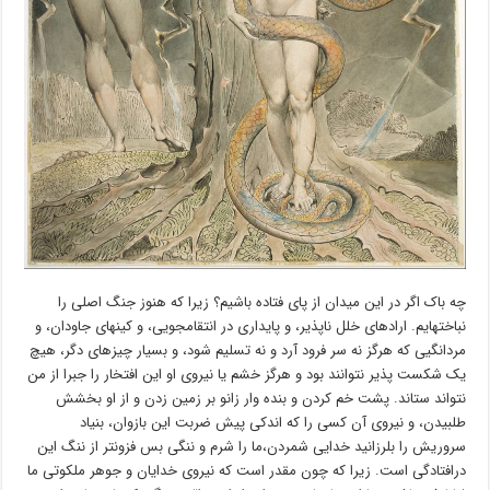
چه باک اگر در این میدان از پای فتاده باشیم؟ زیرا که هنوز جنگ اصلی را
نباختهایم. ارادهای خلل ناپذیر، و پایداری در انتقامجویی، و کینهای جاودان، و
مردانگیی که هرگز نه سر فرود آرد و نه تسلیم شود، و بسیار چیزهای دگر، هیچ
یک شکست پذیر نتوانند بود و هرگز خشم یا نیروی او این افتخار را جبرا از من
نتواند ستاند. پشت خم کردن و بنده وار زانو بر زمین زدن و از او بخشش
طلبیدن، و نیروی آن کسی را که اندکی پیش ضربت این بازوان، بنیاد
سروریش را بلرزانید خدایی شمردن،ما را شرم و ننگی بس فزونتر از ننگ این
درافتادگی است. زیرا که چون مقدر است که نیروی خدایان و جوهر ملکوتی ما