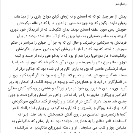
بنمایانم.
پیش از هر چیز، تو که نه آسمان و نه ژرفای گران دوزخ رازی را از دیدهات
پنهان دارند، بگوی که چه چیز نخستین والدین ما را که در عالم نیکبختی
خویش بس مورد لطف آسمان بودند بدان انگیخت که از آفریدگار خود دوری
گزینند و به خاطر دستیابی به تنها چیزی که از آن منع شده بودند در برابر
فرمانش به سرکشی برخیزند، و حال آن که به جز آن جهان را سراسر در حکم
خویش داشتند که بود که در آغاز، اغوایشان کرد و بدین عصيان ننگینشان
برانگیخت؟ مار دوزخی! زیرا هم او بود که با بدخواهی زاده از حسد و کینه
توزی، مادر نوع بشر را بفریفته، و این در آن هنگام شد که غرور او، همراه با
سپاه فرشتگان عاصی که وی به یاری آنان بر آن شده بود که جلالی برتر از
جمله همگنان خویش یابد، و لاجرم لاف از آن زده بود که اگر آفریدگار با وی از
در ناسازگاری در آید با او هماوردی کند و پنجه در پنجه افکند، از آسمان به زیر
آورد. وی، با این بلندپروازی خود در برابر اورنگ و شاهی پروردگار، آتش جنگی
کفرآمیز و پیکاری مغرورانه را در راه تلاشی واهی در آسمان برافروخت، و چون
چنین شد قدرت لایزال آتش در او افکند و واژگونه از گنبد نیلگون سرنگونش
کرد. و او، تبه روزگار و زشتروی و گدازان، به گرداب بی پایان فنا درافتاد تا در
آنجا با زنجیرهای الماسین در درون آتش کیفربخش به بند افتد، زیرا که
گستاخانه قادر مطلق را به هماوردی خوانده بود. نه بار زمانی که خاکیانش به
مقیاس روز و شب می سنجند ، او و دسته تبهروزان فناناپذیر اما سرافکنده