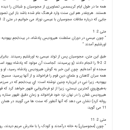
همه ما در طول ایام کریسمس تصاویری از مجوسیان و شبانان را دیده 
هستند. هرچقدر هم این سنت وارد فرهنگ عام شده باشد باز این تصویر 
جایی که درباره ملاقات مجوسیان با عیسی نوزاد می خوانیم در متی 2: 1 است. در آنجا می خوانیم:
متی 2: 1
” چون عيسي در دوران سلطنت هيروديسِ پادشاه، در بيت‌لِحِمِ يهوديه 
اورشليم آمدند “
طبق این متن، مجوسیان پس از تولد عیسی به اورشلیم رسیدند. بنابراین ا
2: 2-9 را انجام دادند (و پرسيدند: کجاست آن مولود که پادشاه يهود ا
سجده او آمده‌ايم. چون اين خبر به گوش هيروديسِ پادشاه رسيد، او 
همه سران کاهنان و علماي دينِ قوم را فراخواند و از آنها پرسيد: مسيح کج
يهوديه، زيرا نبي در اين‌‌باره چنين نوشته است: اي بيت‌لِحِم که در سرزمي
به‌هيچ‌روي کمترين نيستي، زيرا از تو فرمانروايي ظهور خواهد کرد که ق
هيروديس مُغان را در نهان نزد خود فراخواند و زمانِ دقيقِ ظهور ستاره ر
11 می گوید:
متی 2: 11
” چون [مجوسیان] به خانه در‌‌آمدند و کودک را با مادرش مريم ديدند، ر