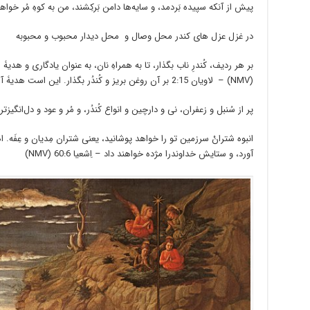
پیش از آنکه سپیده بَردمد، و سایه‌ها دامن بَرکِشند، من به کوهِ مُر خواهم رفت و
در غزل عزل های کندر محل وصال و محل دیدار محبوب و محبوبه
(NMV) – لاویان 2:15 بر آن روغن بریز و کُندُر بگذار. این است هدیۀ آردی.
پر از سُنبل و زعفران، نی و دارچین و انواع کُندُر، و مُر و عود و دل‌انگیزترین ع
انبوه شترانْ سرزمین تو را خواهد پوشانید، یعنی شتران مِدیان و عِفَه. ا
آورد، و ستایش خداوندرا مژده خواهند داد – اِشعیا 60:6 (NMV)