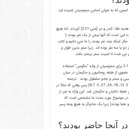
سمی که به عنوان اسامی مجوسیان شنیده اید،
درباره تعدادشان باید گفت که اگرچه کتاب مقدس می گوید که آنها سه هدیه طلا، کندر و مر (متی 2:21) آوردند، اما هیچ
ه این است که آنها بیش از یک نفر بودند (
اینکه چند نفر بودند را ما نمی دانیم و کتاب
 یا سه نفر بوده اند. زیرا سفر بدین طول و
م می شده تا امنیت سفر بیشتر باشد.
در مورد هویت این مجوسیان هم، در اصل یونانی کتاب مقدس در متی 2:1 برای مجوسیان از واژه “مگوس” استفاده
ه عضوی از طبقه روحانیون و حکیمان در میان
 بینی و سحر و جادو مشغول بودند . ترجمه
باستانی عهد عتیق در کتاب دانیال همین واژه را به کار برده است (دانیال 2: 12، 18، 24، 27، 5: 7-8) پس وقتی که مثلاً در
رئیس طبقه دانایان و حکیمان شد. این واژه به غیر از
عنای جادوگر و یا ساحر را هم می دهد ( اعمال 13: 6، 8). اما در موضوع مورد بحث ما مشخص است که
علما بودند( زیرا یک جادوگر به هیچ وجه پسر
ر آنجا حاضر بودند؟