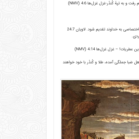
 به تپۀ کُندُر-غزل غزل‌ها 4:6 (NMV)
بر هر ردیف، کُندرِ ناب بگذار، تا به همراهِ نان، به عنوان یادگاری و هدیۀ اختصاصی به خداوند تقدیم شود. لاویان 24:7
طریات! – غزل غزل‌ها 4:14 (NMV)
هل صَبا جملگی آمده، طلا و کُندُر با خود خواهند