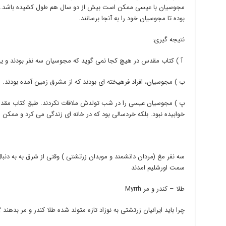
مجوسیان با عیسی ممکن است بیش از دو سال هم طول کشیده باشد. زیر
بوده تا مجوسیان خود را به آنجا برسانند.
نتیجه گیری:
آ ) کتاب مقدس در هیچ کجا نمی گوید که مجوسیان سه نفر بودند و یا نا
ب ) مجوسیان، افراد فرهیخته ای بودند که از مشرق زمین آمده بودند.
پ ) مجوسیان عیسی را در شب تولدش ملاقات نکردند. طبق کتاب مقدس، 
خوابیده نبود. بلکه خردسالی بود که در خانه ای زندگی می کرد و ممکن است که ح
سه نفر مغ (مردان دانشمند و موبدان زرتشتی ) وقتی از شرق به به دنبال
سمت اورشلیم امدند
طلا – کندر و مر Myrrh
چرا باید ایرانیان زرتشتی به نوزاد تازه متولد شده طلا کندر و مر بدهند ؟