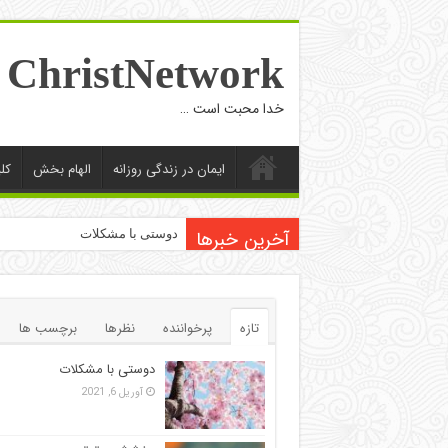
ChristNetwork
خدا محبت است …
ایمان در زندگی روزانه
الهام بخش
کل
آخرین خبرها
دوستی با مشکلات
تازه
پرخواننده
نظرها
برچسب ها
دوستی با مشکلات
آوریل 6, 2021