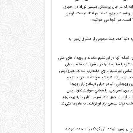
ایم که در حال پرستش عیسی نوزاد در آخوری
واقعیت چیزی که اتفاق افتاد نیست. اولین
به دنيا آمد، چند مجوس از مشرق زمين به
ینکه آنها در اورشلیم ماندند و رویداد های متی
ست؟ زيرا ستاره او را در مشرق ديده‌ايم و براي
و تمامي اورشليم با وي مضطرب شدند. هيروديس
ا بايد زاده شود؟ پاسخ دادند: در بيت‌لِحِمِ
ن يهودايي، تو در ميان فرمانروايان يهودا
وم من، اسرائيل، را شباني خواهد نمود. پس
ا از ايشان جويا شد. سپس آنان را به بيت‌لِحِم
روانه کرد) نشان می دهد که آنها آنطور که سنت ها می گویند در همان شب تولد عیسی نزد او نرفتند. به علاوه، متی 2:
وي بر زمين نهاده، آن کودک را سجده نمودند.