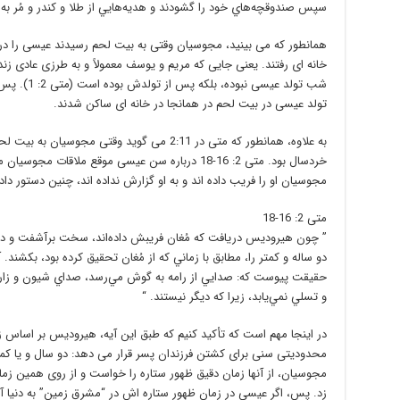
سپس صندوقچه‌هاي خود را گشودند و هديه‌هايي از طلا و کندر و مُر ب
همانطور که می بینید، مجوسیان وقتی به بیت لحم رسیدند عیسی را در آخ
خانه ای رفتند. یعنی جایی که مریم و یوسف معمولاً و به طرزی عا
شب تولد عیس
تولد عیسی در بیت لحم در همانجا در خانه ای ساکن شدند.
به علاوه، همانطور که متی در 2:11 می گوید وقتی 
خردسال بود. متی 2: 16-18 درباره سن عیسی موقع ملاق
مجوسیان او را فریب داده اند و به او گزارش نداده اند، چنین دستور داد:
متی 2: 16-18
” چون هيروديس دريافت که مُغان فريبش داده‌اند، سخت بر‌‌آشفت و دستو
دو ساله و کمتر
را، مطابق با زماني که از مُغان تحقيق کرده بود، بکشند. آن
حقيقت پيوست که: صدايي از رامه به گوش مي‌رسد، صداي شيون و زاري
و تسلي نمي‌يابد، زيرا که ديگر نيستند. “
در اینجا مهم است که تأکید کنیم که طبق این آیه، هیرودیس بر اساس ز
مجوسیان، از آنها زمان دقیق ظهور ستاره را خواست و از روی همین زما
زد. پس، اگر عیسی در زمان ظهور ستاره اش در “مشرق زمین” به دنیا آ