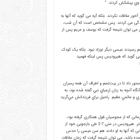
ه وي پيشکش کردند. “
ور ملاقات نکردند. بلکه آیه می گوید که آنها به
دی زندگی می کردند. پس مشخص است که آن شب،
ی نبوده، بلکه پس از تولدش بوده است (متی 2: 1). پس می توان نتیجه گرفت که یوسف و مریم پس از
مجوسیان به بیت لحم رسیدند عیسی دیگر نوزاد نبود. بلکه یک کودک
ات مجوسیان می گوید که هیرودیس پس اینکه فهمید
ر داد تا در بيت‌لِحِم و اطراف آن
همه پسران
گاه آنچه به زبان اِرِمياي نبي گفته شده بود، به
 و ماتمي عظيم. راحيل براي فرزندانش مي‌گريد
مانی که از مجوسیان قول همکاری گرفته بود،
محدودیتی سنی برای کشتن فرزندان پسر قرار می دهد: دو سال و یا کمتر. هیرودیس در متی 2:7 طی بازجویی خود از
نی که آنها به او دادند هم سن عیسی را حدس
مده باشد، می توان نتیجه گرفت که زمان ملاقات