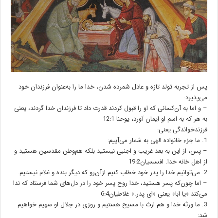
پس از تجربه تولد تازه و عادل شمرده شدن، خدا ما را به‌عنوان فرزندان خود
می‌پذیرد:
– و اما به آن‌کسانی که او را قبول کردند قدرت داد تا فرزندان خدا گردند، یعنی
به هر که به اسم او ایمان آورد، یوحنا 12:1
فرزندخواندگی یعنی:
1. ما جزء خانواده الهی به شمار می‌آِییم:
– پس، از این به بعد غریب و اجنبی نیستید بلکه هم‌وطن مقدسین هستید و
از اهل خانه خدا. افسسیان19:2
2. می‌توانیم خدا را پدر خود خطاب کنیم ازآن‌رو که دیگر بنده و غلام نیستیم:
– اما چون‌که پسر هستید، خدا روح پسر خود را در دل‌های شما فرستاد که ندا
می‌کند «یا ابا» یعنی «ای پدر.» غلاطیان6:4
3. ما ورثه خدا و هم ارث با مسیح هستیم و روزی در جلال او سهیم خواهیم
شد: