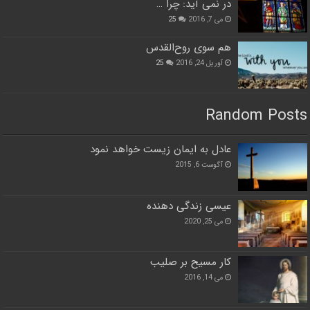
در نمی آید: چرا …
می 7, 2016
25
هم سوی روح‌القدس
آوریل 24, 2016
25
Random Posts
عادل به ايمان زيست خواهد نمود
آگوست 6, 2015
عیسی زندگی دهنده
می 25, 2020
کار مسیح بر صلیب
می 14, 2016