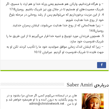
– و هرگاه فرزندانیم، وارثان هم هستیم یعنی ورثه خدا و هم ارث با مسیح، اگر
شریک مصیبت‌های او هستیم تا در جلال وی نیز شریک باشیم. رومیان17:8
4. از این مزیت برخورداریم که می‌توانیم پس از رشد روحانی در مرحله بلوغ
خود از روح خدا هدایت شویم:
– زیرا همه‌کسانی که از روح خدا هدایت می‌شوند، ایشان پسران خدایند.
رومیان14:8
5. همچون فرزندان مورد توبیخ و تنبیه خدا قرار می‌گیریم تا از این طریق ما را
شریک قدوسیت خود سازد:
– زیرا که ایشان اندک زمانی موافق صوابدید خود ما را تأدیب کردند لکن او به
جهت فایده تا شریک قدوسیت او گردیم. عبرانیان 10:12
درباره‌ی Saber Amiri
هان بر در ایستاده می‌کوبم کسی اگر صدای مرا بشنود و در
به رویم بگشاید به درون آمده و با او هم‌سفره خواهم شد و
او با من .
admin@christnetwork.net