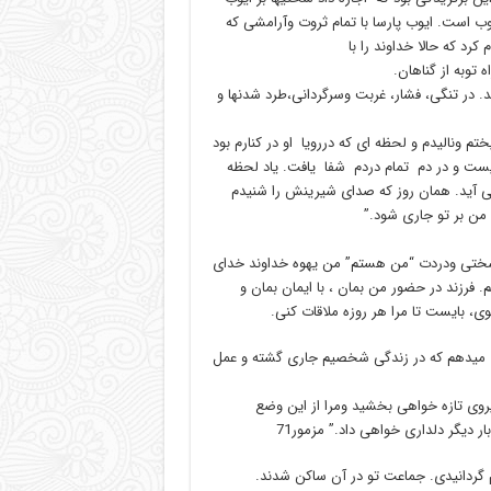
یوب است. ایوب پارسا با تمام ثروت وآرامشی که
کرد که حالا خداوند را با
توبه از گناهان.
. در تنگی، فشار، غربت وسرگردانی،طرد شدنها و
تم ونالیدم و لحظه ای که دررویا او در کنارم بود
یست و در دم تمام دردم شفا یافت. یاد لحظه
نمی آید. همان روز که صدای شیرینش را شنیدم
من بر تو جاری شود.”
 سختی ودردت “من هستم” من یهوه خداوند خدای
فرزند در حضور من بمان ، با ایمان بمان و
، بایست تا مرا هر روزه ملاقات کنی.
هادت میدهم که در زندگی شخصیم جاری گشته و عمل
یروی تازه خواهی بخشید ومرا از این وضع
 دیگر دلداری خواهی داد.” مزمور71
 گردانیدی. جماعت تو در آن ساکن شدند.