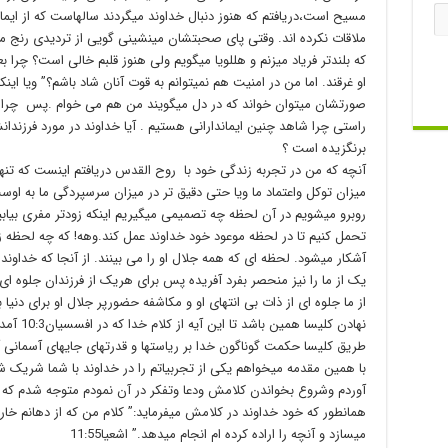
مسیح است،دریافتم که هنوز دنبال خداوند میگردند سالهاست که از ایم
ملاقات نکرده اند. وقتی پای صحبتشان مینشینی گویی از تردیدی رنج میب
که بلندتر فریاد میزنم و هللویا میگویم ولی هنوز قلبم خالی است؟ چر
او غرقند. اما من در امنیت هم نمیتوانم به قوت آنان شاد باشم؟” ویا ای
صورتشان میتوان خواند که در دل میگویند من هم می خوام .پس چرا م
راستی چرا شاهد چنین ایماندارانی هستیم . آیا خداوند در مورد فرزندا
برنگزیده است ؟
آنچه که من در تجربه زندگی خود با روح القدس دریافتم اینست که تنه
میزان توکل واعتماد ما ویا حتی دقیق تر در میزان سرسپردگی ما به اوست
روبرو میشویم در آن لحظه چه تصمیمی میگیریم اینکه زودتر مفری بیابیم و 
تحمل کنیم تا در لحظه موعود خود خداوند عمل کند.وهه! که چه لحظه زی
آشکار میشود. لحظه ای که همه جلال او را می بینند. از آنجا که خداون
یک از ما را نیز منحصر بفرد آفریده پس برای هریک از فرزندان جلوه ا
از ما جلوه ای از ذات بی انتهای او و مکاشفه حضورپر جلال او برای دنیا ب
نهادن کلی
طریق کلیسا حکمت گوناگون خدا بر ریاستها و قدرتهای جایهای آسمانی 
با همین مقدمه میخواهم یکی از تجربیاتم را در خداوند با شما شریک ش
آوردم وشروع بخواندن کلامش ودعا وتفکر در آن نمودم متوجه شدم که ح
همانطور که خود خداوند در کلامش میفرماید:” کلام من که از دهانم خار
میسازد و آنچه را اراده کرده ام انجام میدهد.” اشعیا11:55