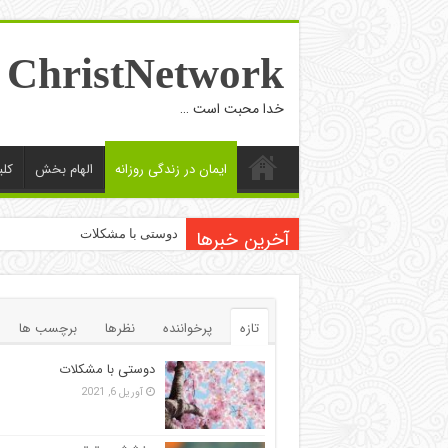
ChristNetwork
خدا محبت است …
ایمان در زندگی روزانه
الهام بخش
کل
آخرین خبرها
دوستی با مشکلات
تازه
پرخواننده
نظرها
برچسب ها
دوستی با مشکلات
آوریل 6, 2021