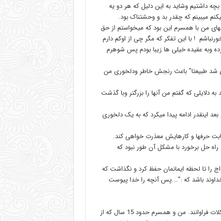
بچه داشتیم وشاید به این دلیل که هر دو یه
کنم میبینم که چقدر بد و وحشتناک بود.
لهای من با همسرم این بود که میخواستم از حق
نباشم ! با این تفکر که مگر چی از اوکم دارم
ده وبه عقیده خیلی ها زیبا بودم پس شوهرم
نمی شد طبیعتا” باعث رنجش خاطر ودلخوری من
به دلایلی که گفتم من آنها را بزرگتر وبا گذشت
د اینقدر ادامه پیدا میکرد که به یک دلخوری
بابت حرفها و کارهایش معذرت خواهی کند.
، راه حل برخورد با مشکل آن طور نبود که
اج را تا لحظه ایمانمان حفظ کرد و نگذاشت که
 خداوند باشد که :”….پس آنچه را خدا پیوست
خب برای انسانی که بدون خدای حقیقی زندگی میکند ازاین دست مشکلات فراوانند. من و همسرم حدود 15 سال که از