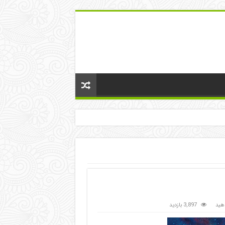
هید
3,897 بازدید