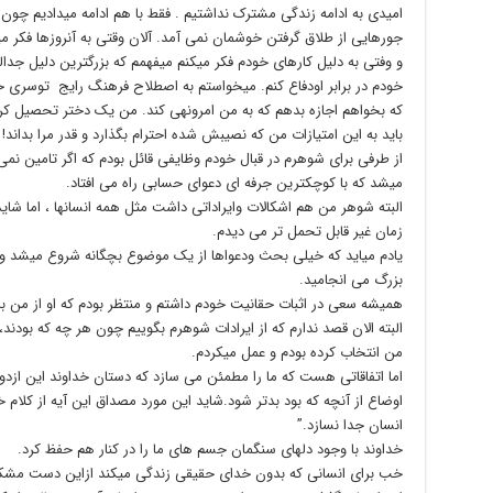
امیدی به ادامه زندگی مشترک نداشتیم . فقط با هم ادامه میدادیم چون 
جورهایی از طلاق گرفتن خوشمان نمی آمد. آلان وقتی به آنروزها فکر می
و وفتی به دلیل کارهای خودم فکر میکنم میفهمم که بزرگترین دلیل جدا
خودم در برابر اودفاع کنم. میخواستم به اصطلاح فرهنگ رایج توسری خور
که بخواهم اجازه بدهم که به من امرونهی کند. من یک دختر تحصیل کر
باید به این امتیازات من که نصیبش شده احترام بگذارد و قدر مرا بداند!
از طرفی برای شوهرم در قبال خودم وظایفی قائل بودم که اگر تامین 
میشد که با کوچکترین جرفه ای دعوای حسابی راه می افتاد.
البته شوهر من هم اشکالات وایراداتی داشت مثل همه انسانها ، اما شاید 
زمان غیر قابل تحمل تر می دیدم.
یادم میاید که خیلی بحث ودعواها از یک موضوع بچگانه شروع میشد و بع
بزرگ می انجامید.
همیشه سعی در اثبات حقانیت خودم داشتم و منتظر بودم که او از من 
البته الان قصد ندارم که از ایرادات شوهرم بگوییم چون هر چه که بودند
من انتخاب کرده بودم و عمل میکردم.
اما اتفاقاتی هست که ما را مطمئن می سازد که دستان خداوند این ازدو
اوضاع از آنچه که بود بدتر شود.شاید این مورد مصداق این آیه از کلام
انسان جدا نسازد.”
خداوند با وجود دلهای سنگمان جسم های ما را در کنار هم حفظ کرد.