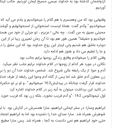
ازدواجمان گذشته بود به خداوند عیسی مسیح ایمان آوردیم. جالب اینکه 
آوردیم.
میخواندیم:” وآدم گفت :همانا اینست استخوانی از استخوانهایم و گو
محبتی عمیق به من گفت : چه عالی ! عزیزم ، تو جزئی از خود من هستی.
خواندیم و حقیقتا” همین طور هم بود تا آن زمان تعبیری زیبا تر از ا
دوباره عاشق هم شدیم ولی اینبار این روح خداوند بود که این عشق را در
و ما را تعلیم می داد و هنوز هم ادامه دارد.
وقتی کلام را میخواندم وقایع زندگی زوجها برایم جالب بود.
نکاتی در مورد هر کدام از زوجها در کلام خداوند برایم جلب نظر میکرد.
آدم و حوا: از یک رابطه عالی شروع شد. شخص خداوند خدا آن دو را برای
زن معاون آدم خلق شد.اما پس از گناه آدم وحوا این رابطه از طرف خدا
خداوند قرار گرفت چنانکه در پیدایش16:3 میخوانیم:”…و او بر تو حکمرانی خواهد کرد.”
در تائید این برداشت میتوان به آیه زیر در کلام خداوند اشاره کرد.
اول تیموتائوس 14:2 :”و آدم فریب نخورد، بلکه زن بود که فریب خورد ونافرمان شد.”
ابراهیم وسارا: در سفر ایمانی ابراهیم، سارا همسرش در کنارش بود. با تو
شوهرش همراه شد. سارا صدای خدا را نشنیده بود اما به ابراهیم اعتماد
حتی خود ابراهیم هم نمی دانست به کجا ، همراه شد. پس سارا مطیع