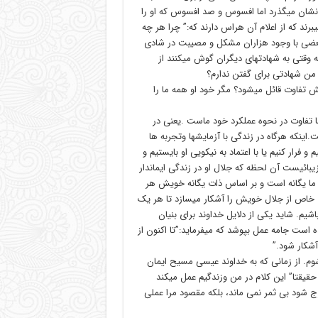
انشان میگذرد اما افسوس و صد افسوس که او را
رند که از اعلام آن هراس دارند که:” چرا هر چه
ا بعضی با وجود هزاران مشکل و مصیبت در شادی
نکه وقتی به شهادتهای دیگران گوش میکنند از
ن شهادتی برای گفتن ندارم؟
نش تفاوت قائل میشود؟ مگر خود او همه ما را
ا تفاوت در نحوه عملکرد خود ماست .یعنی در
.اینکه هرگاه در زندگی با آزمایشها وتجربه ها
فرار کنیم یا با اعتماد به نیکویی او بایستیم و
بائیست آن لحظه که جلال او در زندگی ایماندار
د ما یگانه است و بر اساس ذات یگانه خویش هر
ی خاص از جلال خویش را آشکار میسازد تا هر یک
اشیم. شاید یکی از دلایل خداوند برای بنیان
سا همین باشد تا این آیه از کلام خدا که در افسسیان10:3 آمده است جامه عمل بپوشد که میفرماید:”تا اکنون از
آشکار شود.”
وم. از زمانی که به خداوند عیسی مسیح ایمان
قیقتا” این کلام در من وزندگیم عمل میکند
ج شود بی ثمر نمی ماند، بلکه مقصود مرا عملی