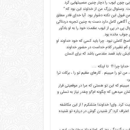
سایی چون ایوب را دچار چنین مصیبتهایی کرد
ت. وسئوال بزرگ من از خداوند این بود که:”
 قبول این نکته دشوار بود. آیا خدای قادر مطلق
ن آگاهی کامل دارد دست به چنین تجربه دردناکی
 میزند؟! خدایی که خود درچهار فصل 39،38 ،40و41 با 66 سئوال پی در پی از ایوب عظمت خود را به او بادآور
 جواب مانده بود.
سخ کاملی نبود. چرا باید کسی که خود خداوند او
 کم نظیردر کلام خداست در حضور خداوند
ایش باید قصد مقدسی باشد که برای انسان
دایا چرا !؟ تا اینکه …..
من تو را میبینم . کارهای عظیم تو را ، برکات ترا
ی.
میبینم که این تو هستی که مرا در موقعیتی قرار
ان میدهی که چگونه ام؟و چقدر نیاز به تسلی و
حظه خداوند” روح القدس” مرا به کلامش در ایوب 5:42 هدایت کرد. وای! خداوندا متشکرم ! از این مکاشفه
اعتراف کرد:”از شنیدن گوش در درباره تو شنیده
این برگزیدگی بود که اجازه داد سختیها بر ایوب