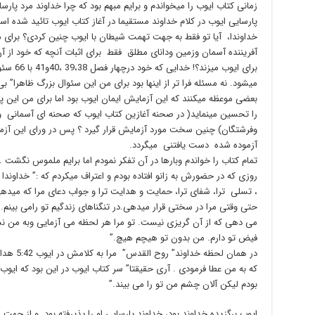
زمانی کتاب ایوب را میخواندم و برایم مبهم بود که چرا خداوند مرد پار
پارسایی ایوب در کلام خداوند مستقیما در آغاز کتاب ایوب تائید شده اس
خداوندا، آیا تو فقط به جهت تهمت شیطان با ایوب چنین کردی؟ برای من
آفریننده آسمان وزمین ودانای مطلق فقط برای اثبات آنچه که خود از آ
برای ایوب
میشود. نه مسئله فرا تر از اینها بود برای من این سئوال بزرگ ظاهرا” بی
بعضی موعظه میکنند که این آزمایش ایمان ایوب بود اما برای من این پا
را تحسین مینماید( در صحنه آغازین کتاب ایوب که صحنه ای آسمانی و
وفرشتگان) چنین سخت مورد آزمایش قرار گیرد ؟ پس در ورای این آزم
آزموده شده دست یافتنی میگردد.
تمام کتاب را خواندم وبارها در آن تفکر نمودم اما برایم ملموس نگشت . خ
روزی که در حضورش به زانو افتاده بودم و اعتراف میکردم که :” خداوندا ، 
، تسلی ترا، شفای ترا، حمایت و هدایت ترا و جواب دعای مرا که میده
حتی وقتی مرا در سختی قرار میدهی.در تنگناهای زندگیم تو رامی بینم. 
می دهی که از آن گریزی نیست. تو مرا هر لحظه می آزمایی وبه من نش
فیض تو دارم. من بدون تو هیچم هیچ.”
در همان ل
که به من عطا فرمودی . آری حقیقتا” سر کتاب ایوب در این بود که ایوب 
بودم لیکن آلان چشم من تو را می بیند.”
ایوب برگزیده خداوند بود، خداوند پارسایی او را پذیرفته بود. و از جهت 