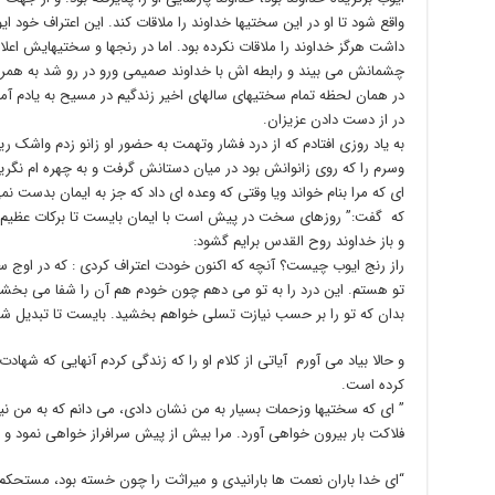
واقع شود تا او در این سختیها خداوند را ملاقات کند. این اعتراف خود ا
داشت هرگز خداوند را ملاقات نکرده بود. اما در رنجها و سختیهایش اعلام 
چشمانش می بیند و رابطه اش با خداوند صمیمی ورو در رو شد به همراه 
در همان لحظه تمام سختیهای سالهای اخیر زندگیم در مسیح به یادم آمد
در از دست دادن عزیزان.
به یاد روزی افتادم که از درد فشار وتهمت به حضور او زانو زدم واشک ریخ
وسرم را که روی زانوانش بود در میان دستانش گرفت و به چهره ام نگر
ای که مرا بنام خواند ویا وقتی که وعده ای داد که جز به ایمان بدست 
که گفت:” روزهای سخت در پیش است با ایمان بایست تا برکات عظیم 
و باز خداوند روح القدس برایم گشود:
راز رنج ایوب چیست؟ آنچه که اکنون خودت اعتراف کردی : که در اوج
تو هستم. این درد را به تو می دهم چون خودم هم آن را شفا می بخشم. 
بدان که تو را بر حسب نیازت تسلی خواهم بخشید. بایست تا تبدیل شوی
و حالا بیاد می آورم آیاتی از کلام او را که زندگی کردم آنهایی که ش
کرده است.
” ای که سختیها وزحمات بسیار به من نشان دادی، می دانم که به من ن
فلاکت بار بیرون خواهی آورد. مرا بیش از پیش سرافراز خواهی نمود و بار
“ای خدا باران نعمت ها بارانیدی و میراثت را چون خسته بود، مستحکم