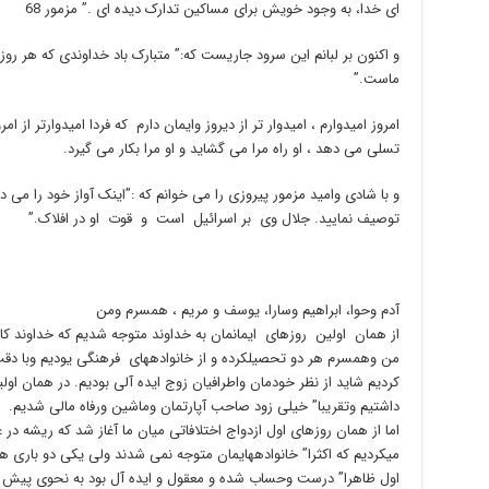
ای خدا، به وجود خویش برای مساکین تدارک دیده ای .” مزمور 68
و اکنون بر لبانم این سرود جاریست که:” متبارک باد خداوندی که هر ر
ماست.”
امروز امیدوارم ، امیدوار تر از دیروز وایمان دارم که فردا امیدوارتر از ام
تسلی می دهد ، او راه مرا می گشاید و او مرا بکار می گیرد.
و با شادی وامید مزمور پیروزی را می خوانم که :”اینک آواز خود را می 
توصیف نمایید. جلال وی بر اسرائیل است و قوت او در افلاک.”
آدم وحوا، ابراهیم وسارا، یوسف و مریم ، همسرم ومن
از همان اولین روزهای ایمانمان به خداوند متوجه شدیم که خداوند کار
من وهمسرم هر دو تحصیلکرده و از خانوادههای فرهنگی یودیم وبا دقت 
کردیم شاید از نظر خودمان واطرافیان زوج ایده آلی بودیم. در همان ا
داشتیم وتقریبا” خیلی زود صاحب آپارتمان وماشین ورفاه مالی شدیم.
اما از همان روزهای اول ازدواج اختلافاتی میان ما آغاز شد که ریشه 
میکردیم که اکثرا” خانوادههایمان متوجه نمی شدند ولی یکی دو باری هم
اول ظاهرا” درست وحساب شده و معقول و ایده آل بود به نحوی پیش ر