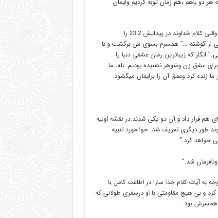
هر دو باهم ،هم زمان توبه کردیم وایمان
وقتهایی بود که من وهمسرم با هم کلام را میخواندیم و یادم می آید که وقتی کلام خداوند در پیدایش 23:2 را
شتی از گوشتم …” همسرم بسوی من برگشت و با
” انگار که زیباترین رمان عشقی دنیا را
ین برای عشق زن وشوهر نشنیده بودیم .بله، ما
 ما زنده کرد وعمق آن را برایمان میگشود.
 هم قرار داد و آن دو یکی شدند.در نقشه اولیه
وند طور دیگری تعریف شد. حوا مورد تنبیه
جه به آیات کلام خدا سارا در اطاعت کامل با
 کرد و بی هیچ مقاومتی با او درسفری طولانی که
 همسرش بود.