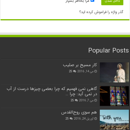
مرا بخاطر بسپار
گذر واژه را فراموش کرده اید؟
Popular Posts
کار مسیح بر صلیب
می 14, 2016
25
گاهی نمی فهمیم که چرا بعضی چیزها درست از آب
در نمی آید: چرا …
می 7, 2016
25
هم سوی روح‌القدس
آوریل 24, 2016
25