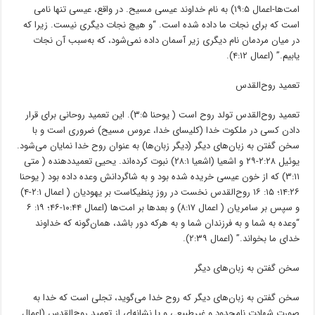
امت‌ها-اعمال ۱۹:۵) به نام خداوند عیسی مسیح. در واقع، عیسی تنها نامی
است که برای نجات ما داده شده است. “و هیچ نجات دیگری نیست. زیرا که
در میان مردمان نام دیگری زیر ﺁسمان داده نمی‌شود، که به‌سبب ﺁن نجات
یابیم.” (اعمال ۴:۱۲).
تعمید روح‌القدس
تعمید روح‌القدس تولد روح است ( یوحنا ۳:۵). این تعمید روحانی برای قرار
دادن کسی در ملکوت خدا (کلیسای خدا، عروس مسیح) ضروری است و با
سخن گفتن به زبان‌های دیگر (دیگر زبان‌ها) به عنوان روح خدا نمایان می‌شود.
یوئیل ۲:۲۸-۲۹ و اشعیا (اشعیا ۲۸:۱) نبوت کرده‌اند. یحیی تعمید‌دهنده ( متی
۳:۱۱) که از خون عیسی خریده شده بود و به شاگردانش وعده داده بود ( یوحنا
۱۴:۲۶؛ ۱۵: ۱۶ روح‌القدس نخست در روز پنطیکاست بر یهودیان ( اعمال ۲:۱-۴)
و سپس بر سامریان ( اعمال ۸:۱۷) و بعدها بر امت‌ها (اعمال ۱۰:۴۴-۴۶؛ ۱۹: ۶
“وعده به شما و به فرزندان شما و به هر‌که دور باشد، همان‌گونه که خداوند
خدای ما بخواند.” (اعمال ۲:۳۹).
سخن گفتن به زبان‌های دیگر
سخن گفتن به زبان‌های دیگر که روح خدا می‌گوید، تجلی است که خدا به
صورت شهادت نامحدود و غیرطبیعی و یا نشانه‌ای از تعمید روح‌القدس (اعمال