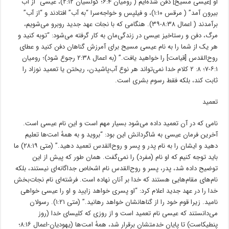
او [عیسی مسیح] دفن شده‌ایم ( رومیان ۶:۴؛ کولسیان ۲:۱۲)، عیسی “از ﺁب
بیرون ﺁمد” ( مرقس ۱:۱۰)، و فیلپس و خواجه‌سرا “به ﺁب” افتادند و “از ﺁب”
برﺁمدند ( اعمال ۸:۳۸-۳۹). هنگامی که با نجات عهد جدید روبرو می‌شویم،
مرگ، دفن و رستاخیز عیسی در زندگی‌مان به کار گرفته می‌شود: “توبه کنید و
هر یک از شما را به نام عیسی مسیح برای ﺁمرزش گناهان دفن کنید و عطای
روح‌القدس [قیامت] را خواهید یافت.” (به اعمال ۲:۳۸ رجوع شود)؛ رومیان
۶:۱-۷؛ ۸: ۲ کلام خدا نمی‌تواند هر نوع ﺁب‌پاشیدن، ریختن یا تعمید نوزاد را
ثابت کند، بلکه فقط رسوم بشری است.
تعمید
نامی که در ﺁن تعمید داده می‌شود بسیار مهم است و این نام عیسی است.
ﺁخرین فرمان عیسی به شاگردانش این بود: “بروید و به همهٔ امت‌ها تعلیم
دهید و ایشان را به نام پدر و پسر و روح‌القدس تعمید دهید.” (متی ۲۸:۱۹) ما
باید توجه کنیم که او نام (مفرد) را نمی‌گفت. همان طور که پیش از این
توضیح داده شد، پدر، پسر و روح‌القدس نام اشخاص جداگانه‌ای نیستند، بلکه
نام‌های مقام‌هایی هستند که خدا بر ﺁنان نهاده است. فرشته‌ای نام نجات‌بخش
خدا را در عهد جدید اعلام کرد: “او پسری خواهد زایید و او را عیسی خواهی
نامید. زیرا قوم خود را از گناهانشان خواهد رهانید.” (متی ۱:۲۱). رسولان
می‌دانستند که عیسی نام تعمید است و از روزی که کلیسای خدا (روز
پنطیکاست) تا پایان خدمتشان برقرار شد، همهٔ امت‌ها (یهودیان-اعمال ۸:۱۶؛