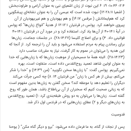
۲:۴؛ ۱۰:۴۶؛ ۱۹: ۶ این نبوت از زبان اشعیای نبی به عنوان ﺁرامی و طراوت‌بخش
( اشعیا ۲۸:۱۱-۱۲) نبوت شده است که عیسی ﺁن را به عنوان نشانه‌ای پیشگویی
کرد که هم‌ایمانانش ( مرقس ۱۶:۱۷) و هم یهودیان و هم غیریهودیان از ﺁن
پیروی خواهند کرد. پولس در قرنتیان ۱۲:۱-۱۲ از هدیهٔ “انواع زبان‌ها” که پولس
در ﺁیهٔ ۱۴:۱-۴۰ از ﺁن‌ها یاد کرد، استفاده کرد و در مورد ﺁن در قرنتیان ۱۴:۱-۴۰
قوانینی داد. ۴) و برای اصلاح کلیسا (۱۴:۲۷-۲۸). در جلسات جماعت، زبان‌ها
برای رساندن پیام به مردم استفاده می‌شود و باید ﺁن را ترجمه کرد. از ﺁنجا که
این هدیه را می‌توان در عموم به کار گرفت، نیاز به مقررات مناسب دارد
(۱۴:۲۳-۲۸). البته همهٔ ما مسیحیان از موهبت زبان‌ها که با زبان‌هایی که خدا
به عنوان اولین شاهد تعمید روح‌القدس داده است، متفاوت است، بهره
نمی‌گیریم. پولس گفت: “با زبان‌ها سخن نگویید” (من ۱۴:۳۹) و “خدا را شکر
می‌کنم، بیش از هر کس با زبان” من قرنتیان ۱۴: ۸) چه کسی جرأت می‌کند
دیگران را تعلیم دهد یا موعظه کند؟ سخن گفتن به زبان‌ها بدین مفهوم است
که به زبانی صحبت کنیم که سخنران از ﺁن بی‌اطلاع باشد، همان طور که روح
گفته است. زبان‌ها را می‌توان به دو روش طبقه‌بندی کرد: ۱) تعمید روح‌القدس
به زبان‌های دیگر و ۲) عطای زبان‌هایی که در قرنتس اول ذکر شد.
قدوسیت
پس از نجات از گناه، به ما فرمان داده می‌شود: “برو و دیگر گناه مکن” ( یوحنا