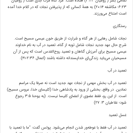
تمامی بشر ( رومیان ۳:۲۳) افتاده است. مزد گناه مرگ ابدی است ( رومیان
۶:۲۳؛ مکاشفه ۲۰:۱۴) به همهٔ کسانی که از پذیرفتن نجات که در کلام خدا ﺁمده
است امتناع می‌ورزند.
رستگاری
نجات شامل رهایی از هر گناه و شرارت از طریق خون عیسی مسیح است.
شرح حال عهد جدید نجات شامل توبه از گناه، تعمید در ﺁب به نام خداوند
عیسی مسیح برای ﺁمرزش گناهان و تعمید روح‌القدس است که پس از ﺁن
مسیحیان می‌باید زندگی‌ای خداپسندانه داشته باشند (اعمال ۲:۳۶-۴۱).
تعمید در ﺁب
تعمید در ﺁب بخش مهمی از نجات عهد جدید است نه صرفا یک مراسم
نمادین. در واقع، بخشی از ورود به پادشاهی خدا (کلیسای خدا، عروس مسیح)
است. از این رو، فقط عضوی از اعضای کلیسا نیست. (به یوحنا ۳:۵ رجوع
شود؛ غلاطیان ۳: ۲۷)
غسل تعمید
تعمید در ﺁب فقط با غوطه‌ور شدن انجام می‌شود. پولس گفت: “ما با تعمید با