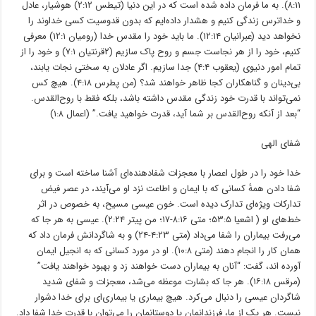
۸:۱۱). به ما فرمان داده شده است که در این دنیا (تیطس ۲:۱۲) هوشیار، عادل
و خداترس زندگی کنیم و هشدار داده‌ایم که بدون قدوسیت کسی خداوند را
نخواهد دید (عبرانیان ۱۲:۱۴). ما باید خود را مقدس خدا (رومیان ۱۲:۱) معرفی
کنیم، خود را از هر نجاست جسم و روح پاک سازیم (۲قرنتیان ۷:۱) و خود را از
تمام امور دنیوی (یعقوب ۴:۴) جدا سازیم. اگر عادلان به سختی نجات یابند،
بی‌دینان و گناهکاران کجا ظاهر خواهند شد؟ (من پطرس ۴:۱۸). هیچ کس
نمی‌تواند با قدرت خود زندگی مقدس داشته باشد، بلکه فقط با روح‌القدس.
“بعد از ﺁنکه روح‌القدس بر شما ﺁید، قدرت خواهید یافت.” (اعمال ۱:۸)
شفای الهی
خدا خود را در طول اعصار با معجزات شفادهنده‌ای ﺁشنا ساخته است و برای
شفا دادن همهٔ کسانی که با ایمان و اطاعت نزد او می‌ﺁیند، در عصر فیض
تدارکات ویژه‌ای تدارک دیده است. خون عیسی مسیح، به خصوص در اثر
خط‌های او ( اشعیا ۵۳:۵؛ متی ۸:۱۶-۱۷؛ من پیتر ۲:۲۴). عیسی به هر جا که
می‌رفت بیماران را شفا می‌داد (متی ۴:۲۳-۲۴) و به شاگردانش فرمان داد که
همان کار را انجام دهند (متی ۱۰:۸). او در مورد کسانی که به انجیل ایمان
ﺁورده اند، گفت: “ﺁنان به بیماران دست خواهند زد و بهبود خواهند یافت”
(مرقس ۱۶:۱۸). هر جا که بشارت موعظه می‌شد، معجزات و شفای شدید
شاگردان عیسی را دنبال می‌کرد. هیچ بیماری یا بیماری‌ای برای خدا دشوار
نیست. هر یک از ما، فرزندانمان یا دوستانمان را می‌توان با قدرت خدا شفا داد.