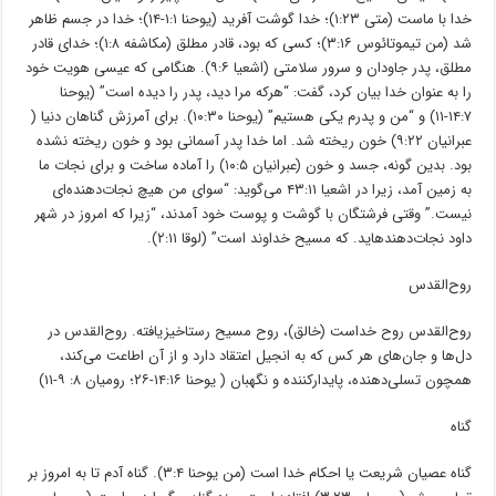
خدا با ماست (متی ۱:۲۳)؛ خدا گوشت ﺁفرید (یوحنا ۱:۱-۱۴)؛ خدا در جسم ظاهر
شد (من تیموتائوس ۳:۱۶)؛ کسی که بود، قادر مطلق (مکاشفه ۱:۸)؛ خدای قادر
مطلق، پدر جاودان و سرور سلامتی (اشعیا ۹:۶). هنگامی که عیسی هویت خود
را به عنوان خدا بیان کرد، گفت: “هر‌که مرا دید، پدر را دیده است” (یوحنا
۱۴:۷-۱۱) و “من و پدرم یکی هستیم” (یوحنا ۱۰:۳۰). برای ﺁمرزش گناهان دنیا (
عبرانیان ۹:۲۲) خون ریخته شد. اما خدا پدر ﺁسمانی بود و خون ریخته نشده
بود. بدین گونه، جسد و خون (عبرانیان ۱۰:۵) را ﺁماده ساخت و برای نجات ما
به زمین ﺁمد، زیرا در اشعیا ۴۳:۱۱ می‌گوید: “سوای من هیچ نجات‌دهنده‌ای
نیست.” وقتی فرشتگان با گوشت و پوست خود ﺁمدند، “زیرا که امروز در شهر
داود نجات‌دهندهاید. که مسیح خداوند است” (لوقا ۲:۱۱).
روح‌القدس
روح‌القدس روح خداست (خالق)، روح مسیح رستاخیزیافته. روح‌القدس در
دل‌ها و جان‌های هر کس که به انجیل اعتقاد دارد و از ﺁن اطاعت می‌کند،
همچون تسلی‌دهنده، پایدار‌کننده و نگهبان ( یوحنا ۱۴:۱۶-۲۶؛ رومیان ۸: ۹-۱۱)
گناه
گناه عصیان شریعت یا احکام خدا است (من یوحنا ۳:۴). گناه ﺁدم تا به امروز بر