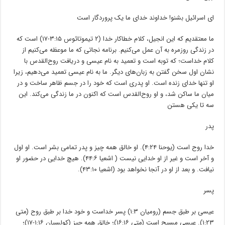
ای اسرائیل بشنو! خداوند خدای ما یک پروردگار است
ما معتقدیم که این انجیل، کلام خطاکار خدا (۲ تیموتائوس ۳:۱۵-۱۷) است که
در زندگی روزمره به ﺁن عمل می‌کنیم. برنامه نجاتی که ما موعظه می‌کنیم از
کلام خداست؛ که توبه است و تعمید به نام عیسی و دریافت روح‌القدس با
نشان اول سخن گفتن به زبان‌های دیگر. ما به نام عیسی تعمید می‌دهیم، زیرا
او تنها خدای زنده است. او پدری است که خود را در جسم ظاهر ساخت و در
میان ما ساکن شد، و او روح‌القدس است که اکنون در ما زندگی می‌کند. این
سه تا یکی هستن
پدر
خدا روح است (یوحنا ۴:۲۴). او خالق همه چیز و پدر تمامی بشر است. او اول
و ﺁخر است و غیر از او خدایی نیست ( اشعیا ۴۴:۶). هیچ خدایی در حضور او
نیافت. و بعد از او در ﺁنجا نخواهد بود (اشعیا ۴۳:۱۰).
پسر
عیسی بر طبق جسم (رومیان ۱:۳) پسر خداست و خود خدا بر طبق روح (متی
۱:۲۳). عیسی مسیح است (متی ۱۶:۱۶)؛ خالق همه چیز (کولسیان ۱:۱۶-۱۷)؛