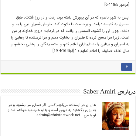
[مزمور 118:5-6]
‘پس به شهر ناصره که در آن پرورش یافته بود، رفت و در روز شَبّات، طبق
معمول به کنیسه درآمد. و برخاست تا تلاوت کند. طومار اِشعیای نبی را به او
دادند. چون آن را گشود، قسمتی را یافت که می‌فرماید: «روح خداوند بر من
است، زیرا مرا مسح کرده تا فقیران را بشارت دهم و مرا فرستاده تا رهایی را
به اسیران و بینایی را به نابینایان اعلام کنم، و ستمدیدگان را رهایی بخشم، و
سال لطف خداوند را اعلام نمایم.» ‘ [لوقا 4:16-19]
درباره‌ی Saber Amiri
هان بر در ایستاده می‌کوبم کسی اگر صدای مرا بشنود و در
به رویم بگشاید به درون آمده و با او هم‌سفره خواهم شد و
او با من .
admin@christnetwork.net