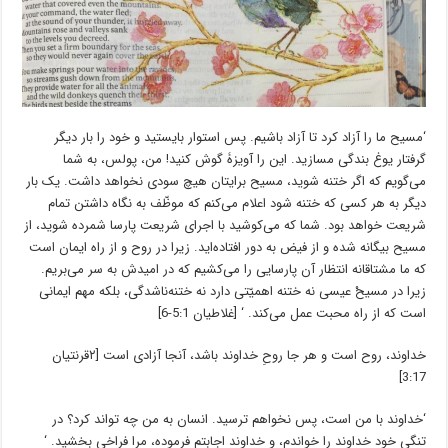
‘مسیح ما را آزاد کرد تا آزاد باشیم. پس استوار بایستید و خود را بار دیگر
گرفتار یوغ بندگی مسازید. این را آویزۀ گوش کنید! من، پولس، به شما
می‌گویم که اگر ختنه شوید، مسیح برایتان هیچ سودی نخواهد داشت. یک بار
دیگر به هر کسی که ختنه شود اعلام می‌کنم که موظّف به نگاه داشتن تمام
شریعت خواهد بود. شما که می‌کوشید با اجرای شریعت پارسا شمرده شوید، از
مسیح بیگانه شده و از فیض به دور افتاده‌اید. زیرا در روح و از راه ایمان است
که ما مشتاقانه انتظار آن پارسایی را می‌کشیم که در امیدش به سر می‌بریم.
زیرا در مسیحْ عیسی نه ختنه اهمیّتی دارد نه ختنه‌ناشدگی، بلکه مهم ایمانی
است که از راه محبت عمل می‌کند. ‘ [غلاطیان 5:1-6]
خداوند، روح است و هر جا روحِ خداوند باشد، آنجا آزادی است [۲قرنتیان
3:17]
‘خداوند با من است، پس نخواهم ترسید. انسان به من چه تواند کرد؟ در
تنگی خود خداوند را خواندم، و خداوند اجابتم فرموده، مرا فراخی بخشید. ‘