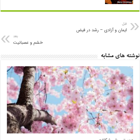
قبل
ایمان و ﺁزادی – رشد در فیض
بعد
خشم و عصبانيت
نوشته های مشابه