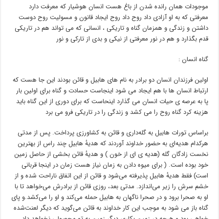
موجودات همان رانده شدن از باغ هست انسان هوشیار که معرفت دارد
معرفتی که به او آزادی داد روح داد روح ایجاد قانون و مسولیت روح دوست
داشتن و زندگی و همزمان گناه و تاریکی ، انسانی که می تواند هم در تاریکی
قدم بگذارد و هم در نور معرفتی از نیکی و بدی از تارکی و نور
گناه انسان :
اولین فرزندان انسان دو برادر به نام های هابیل و قائن بودند این جا هست که
ارتباط انسان ها با هم ایجاد می شود اینجاست حسادت و گناه برای اولین بار
پا به عرصه ی حیات انسان می گذارد اینحاست که برای دوری از این گناه باید
هزینه کرد گناه روح را می کشد و زندگی را در تاریکی فرو می برد
براساس تورات هابیل به گله‌داری و قائن به کشاورزی پرداخت. پس از مدتی
هرکدام هدیه‌ای به حضور خداوند آوردند که هدیهٔ هابیل چند راس از بهترین
نخست زادگان گله (هدیه ی ای از خون ) و هدیهٔ قائن بخشی از حاصل زمین
خود بوده است. ( برای میوه دادن به زمان نیاز هست زمان در اینجا قربانی
است) فقط هدیهٔ هابیل پذیرفته می‌شود و قائن از این اتفاق ناراحت شده و از
خشم سرش را زیر می‌اندازد. مدتی بعد، روزی قائن از برادرش می‌خواهد تا با
او به صحرا برود و در صحرا ناگهان به هابیل حمله می‌کند و او را می‌کشد.و پای
گناه باز می شود به موجب این کار خداوند به قائن می‌گوید که دیگر لعنت‌شده
خواهی بود و هرچه در زمین بکاری دیگر زمین به تو محصولی نخواهد داد.