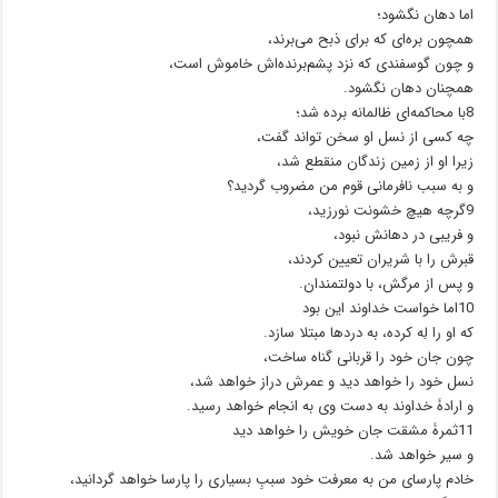
اما دهان نگشود؛
همچون بره‌ای که برای ذبح می‌برند،
و چون گوسفندی که نزد پشم‌برنده‌اش خاموش است،
همچنان دهان نگشود.
8با محاکمه‌ای ظالمانه برده شد؛
چه کسی از نسل او سخن تواند گفت،
زیرا او از زمین زندگان منقطع شد،
و به سبب نافرمانی قوم من مضروب گردید؟
9گرچه هیچ خشونت نورزید،
و فریبی در دهانش نبود،
قبرش را با شریران تعیین کردند،
و پس از مرگش، با دولتمندان.
10اما خواست خداوند این بود
که او را لِه کرده، به دردها مبتلا سازد.
چون جان خود را قربانی گناه ساخت،
نسل خود را خواهد دید و عمرش دراز خواهد شد،
و ارادۀ خداوند به دست وی به انجام خواهد رسید.
11ثمرۀ مشقت جان خویش را خواهد دید
و سیر خواهد شد.
خادم پارسای من به معرفت خود سببِ بسیاری را پارسا خواهد گردانید،