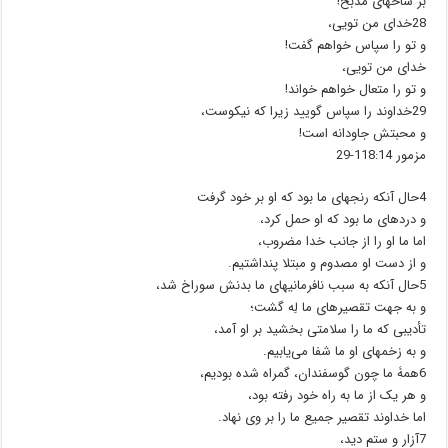
بر شاخهای مذبح!
28خدای من تویی،
و تو را سپاس خواهم گفت!
خدای من تویی،
و تو را متعال خواهم خواند!
29خداوند را سپاس گویید زیرا که نیکوست،
و محبتش جاودانه است!
مزمور 118:14-29
4حال آنکه رنجهای ما بود که او بر خود گرفت
و دردهای ما بود که او حمل کرد،
اما ما او را از جانب خدا مضروب،
و از دست او مصدوم و مبتلا پنداشتیم.
5حال آنکه به سبب نافرمانیهای ما بدنش سوراخ شد،
و به جهت تقصیرهای ما لِه گشت؛
تأدیبی که ما را سلامتی بخشید بر او آمد،
و به زخمهای او ما شفا می‌یابیم.
6همۀ ما چون گوسفندان، گمراه شده بودیم،
و هر یک از ما به راه خود رفته بود،
اما خداوند تقصیر جمیع ما را بر وی نهاد.
7آزار و ستم دید،