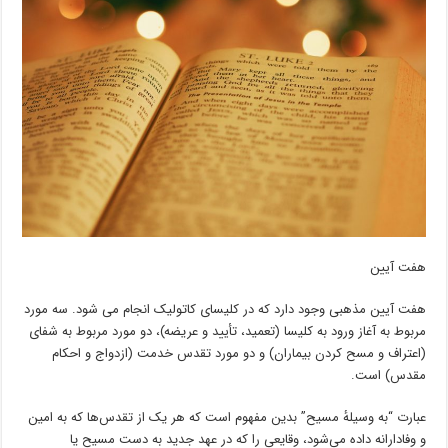
هفت ﺁیین
هفت ﺁیین مذهبی وجود دارد که در کلیسای کاتولیک انجام می شود. سه مورد
مربوط به ﺁغاز ورود به کلیسا (تعمید، تأیید و عریضه)، دو مورد مربوط به شفای
(اعتراف و مسح کردن بیماران) و دو مورد تقدس خدمت (ازدواج و احکام
مقدس) است.
عبارت “به وسیلهٔ مسیح” بدین مفهوم است که هر یک از تقدس‌ها که به امین
و وفادارانه داده می‌شود، وقایعی را که در عهد جدید به دست مسیح یا