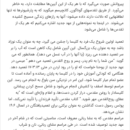
پیروانش صورت می‌گیرد که با هر یک از این ﺁیین‌ها مطابقت دارد، به خاطر
می‌ﺁورد. از طریق تقدسهای گوناگون, کاتچیسم میگوید که به پارشیونرها نه تنها
لطافتهایی که دلالت دارند داده میشود؛ ﺁنها به رازهای زندگی مسیح کشیده
می‌شوند. در اینجا به نمونه‌هایی از عهد جدید اشاره می‌کنیم که هر یک از
تقدس‌ها را شامل می‌شود:
تعمید اولین شروع یک فرد به کلیسا را جشن می گیرد، چه به عنوان یک نوزاد
باشد چه به عنوان یک بزرگسال. این ﺁیین شامل یک کاهن است که ﺁب را بر
سر تعمید دهنده می ریزد (یا ﺁنها را در ﺁب غسل می دهد)، همانطور که می
گوید: “من شما را به نام پدر، پسر و روح القدس تعمید می دهم.” عیسی در
عهد جدید از یوحنا خواست که او را در رود اردن در متی ۳:۱۳-۱۷ تعمید دهد.
هنگامی که کودکی ﺁموزش خود را در کلیسا به پایان رسانده و ﺁماده است تا
عضو تمام عیار کلیسا شود، این امر در نزدیکی سن بلوغ به انجام می رسد. این
مراسم توسط اسقف یا کشیش انجام می‌شود و شامل مسح کردن پیشانی
کلیسا‌دار با روغن مقدس، دراز کردن دست‌ها، و اعلام واژه‌ای است که “به
عطای روح‌القدس مهر شوید.” کتاب مقدس تأیید فرزندان را تأیید نمی‌کند، اما
پولس رسول دست گذاشتن به عنوان برکتی برای تعمید‌یافتگان در اعمال ۱۹:۶
نشان می‌دهد.
مراسم مقدس که به عشا ربانی معروف است، مناسبتی است که در شام ﺁخر در
عهد جدید توصیف شده است. در طی مراسم عشای ربانی، نان و شراب