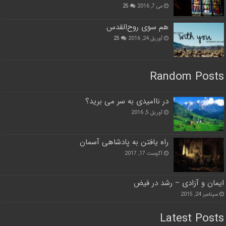
می 7, 2016
25
هم سوی روح‌القدس
آوریل 24, 2016
25
Random Posts
در ناامیدی به سر می برید؟
آوریل 5, 2016
راه یافتن به پادشاهی آسمان
آگوست 17, 2017
ایمان و ﺁزادی – رشد در فیض
سپتامبر 24, 2015
Latest Posts