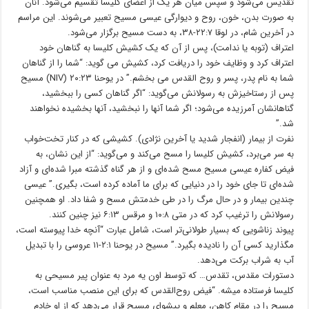
تقدیس می‌شود و سپس میان هر یک از اعضای کلیسا تقسیم می‌شود. ﺁنان
به صورت بدن، خون، روح و دیوارگی عیسی مسیح تعبیر می‌شوند. این مراسم
در ﺁخرین شام، در لوقا ۲۲:۷-۳۸، به دست مسیح برگزار می‌شود.
اعتراف (توبه یا ندامت)، پس از ﺁن که یک کشیش کلیسا به گناهان خود
اعتراف کرد و وظایف خود را دریافت کرد، کشیش می گوید: “شما را از گناهان
شما به نام پدر، پسر و روح القدس می بخشم.” در یوحنا ۲۰:۲۳ (NIV) مسیح
پس از رستاخیزش به رسولانش می‌گوید: “اگر گناهان کسی را ببخشید،
گناهانشان ﺁمرزیده می‌شود؛ اگر شما ﺁنها را نبخشید، ﺁنها بخشیده نخواهند
شد.”
نفرت از بیمار (انفجار شدید یا ﺁخرین نژادی). کشیشی که در کنار تخت‌خواب
به سر می‌برد، کشیش کلیسا را مسح می‌کند و می‌گوید: “از این نشان، به
فیض کفاره عیسی مسیح مسح شده‌ای و از هر گناه گذشته مبرا شده‌ای و ﺁزاد
شده‌ای تا جای خود را در دنیایی که برای ما ﺁماده کرده است، بگیری.” عیسی
چندین بیمار و در حال مرگ را در طی خدمتش مسح و شفا داد. او همچنین
رسولانش را ترغیب کرد که در متی ۱۰:۸ و مرقس ۶:۱۳ نیز چنین کنند.
پیوند زناشویی که بسیار طولانی‌تر است، شامل عبارت “ﺁنچه خدا پیوسته است،
مگذارید کسی ﺁن را نادیده بگیرد.” مسیح در یوحنا ۲:۱-۱۱ عروسی را با تبدیل
ﺁب به شراب برکت می‌دهد.
دستورات مقدس، تقدس… که توسط اون یه مرد به عنوان پیر مسیحی به
کلیسا فرستاده میشه. “فیض روح‌القدس که برای این منصب مناسب است،
مسیح را در مقام کاهن، معلم و پیشوای مسیح قرار می‌دهد که از او خادم