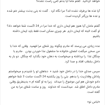
خواهد گردانید. گفتم ماما آیا بدنم کمی راست نشده؟
آیا غذه ها برطرف نشده اند؟ مرا نگاه کرد . گفت نه بتی بدنت بیشتر خم شده
و غده ها بزرگتر گردیده است.
گفتم مامان آیا هنوز هم ایمان داری که خدا مرا در 24 اگست شفا خواهد داد؟
او گفت البته که ایمان دارم. هر چیزی ممکن است فقط باید ایمان داشته
باشیم.
عده زیادی می پرسند که مادرم چگونه روز شفای مرا فهمید. وقتی که خدا با
من سخن میگفت اعضای خانواده ما مشغول عذا خوردن بودن . مادرم با
چنگال غذا را برداشته و میخواست به دهان خود بگذارد که چنگال دو بار به
داخل بشقاب افتاد و صدا کرد.
سپس صدای خدا را در داخل خود شنید « دعاهای تو را شنیدم و میخواستم
پاداش وفاداریت را بدهم. بتی را روز یکشنبه 24 اگست ساعت 3 شفا خواهم
دادو خودش هم این موضوع را میداند زیرا به او گفته ام.» بدینطریق وقتی
مادرم داخل اطاق شد. میدانست که خداوند روز و ساعت شفای مرا به من
گقته است.
«لباس نو»