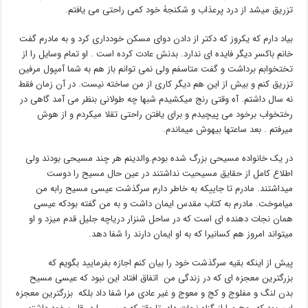
تزریق میشد از درد پرعذاب و شکنجۀ خود کمی راحتی می یافتم.
بیاد دارم که یکروز که دکتر از دادن دوای مسکن خودداری کرد و به مادرم گفت
خانم باکسر دیگر فایده ای ندارد. بدنش عادت کرده است . او تمام وسایل را از
تختخوابم برداشت و گفت متاسفم ولی نمی توانم باز هم به شما آمپول مرفین
تزریق کنم و بیش از این هم دیگر کاری از من ساخته نیست. در آن زمان فقط
نه سال داشتم. آه وقتی رنج میکشیدم شبها چه طولانی بنظر می آمد گاهی در
رختخواب برخود می پیچیدم و برای یافتن راحتی تقلا میکردم و از هوش
میرفتم . بعد ساعتها بیهوش میماندم.
در یک خانواده مسیحی بزرگ شده بودم.والدینم هر چند مسیحی بودند ولی
اطلاع کامل از حقایق مسیحیت نداشتند در عین حال مسیح را دوست
میداشتند. مادرم تا جاییکه به خاطر دارم سرگذشت عیسی مسیح رابه من
میاموخت. مادرم به کتاب مقدس ایمان داشت و به من گفته بودکه عیسی
همان نجات دهنده ای است که در ساحل شنزار دریاچه جلیل قدم میزد و او
میتواند امروز هم کسانیرا که به او ایمان دارند را شفا دهد.
پیش از اینکه بقیه سرگذشت خود را بیان کنم اجازه بفرمایید بگویم که
بزرگترین معجزه ای که در زندگی من اتفاق افتاد این نبود که عیسی مسیح
بدن لنگ و مفلوج و کج و معوج و غیر عادی مرا شفا داد بلکه بزرگترین معجزه