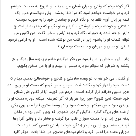
فکر کرده بودم که وقتی او برای شفای من بیاید با او شروع به صحبت خواهم
کرد و در خواست خواهم نمود که مرا شفا بخشد . ولی نتوانستم حتی یک
کلمه بر زبان آورم فقط به او نگاه کردم و چشمان خود را به صورت دوست
داشتنی او دوخته بودم و کوشش میکردم به او بگویم که چقدر به او احتیاج
دارم. او خم شده به صورتم نگاه کرد و به آرامی سخن گفت. من اکنون می
توانم کلمات او را بشنوم زیرا در قلب من نوشته شده است . او به آرامی فرمود
« بتی تو صبور و مهربان و با محبت بوده ای.»
وقتی این سخنان را می فرمود من فکر میکردم حاضرم پانزده سال دیگر رنج
بکشم به شرطی که بتوانم دو باره عیسی را ببینم و او با من سخن بگویم.
او گفت : می خواهم به تو وعده سلامتی و شادی و خوشحالی بدهم. دیدم که
دست خود را دراز کرد و نگاه داشت. سپس حس کردم که دست او بر روی غده
های ستون فقراتم قرار گرفته است . مردم می گویند آیا از گفتن طرز شفای
خود خسته نمی شوی؟ خیر زیرا هر بار که آنرا تعریف میکنم دوباره دست او را
بر بدن خود حس میکنم. او دست خود را در وسط ستون فقراتم بر روی یکی
از غده های بزرگ گذارد . ناگهان گرمای شدیدی که چون آتش بود در داخل
بدنم موج زد. او با دست سوزان قلب مرا گرفت و فشار داد و وقتی آنرا رها
کرد توانستم برای اولین بار در زندگی خود به راحتی تنفس کنم. دو دست
سوزان معده مرا لمس کرد و تمام دردهای عضوی من شفا یافت. دیگر کلیه