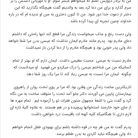
من به برادر دیویس گفتم که میخواهم مبشر شوم. او با مهربانی دستش را بر
سرم گذارد و برای من دعا کرد.بعد به والدینم گفت هیچگاه نگذارید که این
دختر از دعوت خدا دور شود. من تا کنون دختری به سن او ندیده ام که در باره
خداوند چنین تجربه ای پیدا کرده باشد.
ولی دست رنج و عذاب میخواست زندگی مرا قطع کند تنها راحتی که داشتم
دعای مادرم بود. پدرم مانند مادرم ایمان نداشت که عیسی بدن مرا شفا خواهد
داد ولی پدر خوبی بود و هیچگاه مادرم را از دعا کردن باز نمیداشت.
مادرم نسبت به عیسی محبت عظیمی داشت. ایمان دارم که او بهتر از تمام
کسانیکه من می شناختم عیسی را درک میکردو می فهمید. او میدانست که
چگونه ایمان مرا نسبت به عیسی زیاد کند تا مرا یک روز شفا دهد.
تاریکترین ساعت زندگی من وقتی بود که مرا بر روی تخت روان از راهروی
بیمارستان پایین می آوردند دکتر جلو آمد تحت را متوقف ساخت به من نگاه
کرد و گفت بتی با اشعۀ مجهول ستون فقرات تو را آزموده ایم . تمام مهره ها
از جای خود خارجند استخوانها پیچیده و در هم هستند. به علاوه کلیۀ تازه ای
لازم داری تا هنگامیکه کلیه کهنه ات باقیست درد خواهی داشت.
پدرم گفت نه من هر چه در قوه داشته باشم برای بهبودی طفل انجام خواهم
داد ولی هیچگاه نباید کاردی به بدن طفلم برسد.