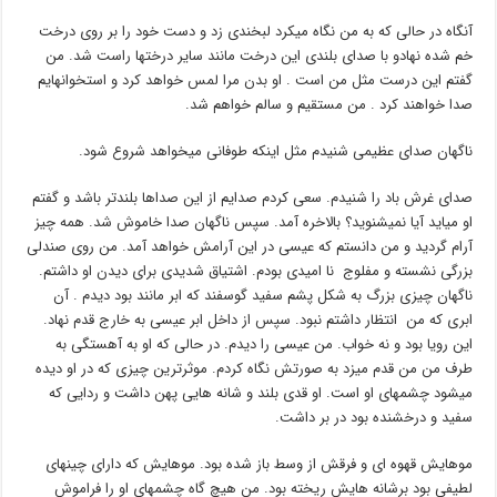
آنگاه در حالی که به من نگاه میکرد لبخندی زد و دست خود را بر روی درخت
خم شده نهادو با صدای بلندی این درخت مانند سایر درختها راست شد. من
گفتم این درست مثل من است . او بدن مرا لمس خواهد کرد و استخوانهایم
صدا خواهند کرد . من مستقیم و سالم خواهم شد.
ناگهان صدای عظیمی شنیدم مثل اینکه طوفانی میخواهد شروع شود.
صدای غرش باد را شنیدم. سعی کردم صدایم از این صداها بلندتر باشد و گفتم
او میاید آیا نمیشنوید؟ بالاخره آمد. سپس ناگهان صدا خاموش شد. همه چیز
آرام گردید و من دانستم که عیسی در این آرامش خواهد آمد. من روی صندلی
بزرگی نشسته و مفلوج نا امیدی بودم. اشتیاق شدیدی برای دیدن او داشتم.
ناگهان چیزی بزرگ به شکل پشم سفید گوسفند که ابر مانند بود دیدم . آن
ابری که من انتظار داشتم نبود. سپس از داخل ابر عیسی به خارج قدم نهاد.
این رویا بود و نه خواب. من عیسی را دیدم. در حالی که او به آهستگی به
طرف من من قدم میزد به صورتش نگاه کردم. موثرترین چیزی که در او دیده
میشود چشمهای او است. او قدی بلند و شانه هایی پهن داشت و ردایی که
سفید و درخشنده بود در بر داشت.
موهایش قهوه ای و فرقش از وسط باز شده بود. موهایش که دارای چینهای
لطیفی بود برشانه هایش ریخته بود. من هیچ گاه چشمهای او را فراموش