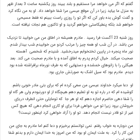
گفتم که اگر می خواهد مرا مستقیم و بلند ببیند روز یکشنبه ساعت 3 بعداز ظهر
به منزل ما بیاید زیرا در آن موقع عیسی مرا شفا خواهد داد. او به من نگاه کرد
و گفت گوش بده باور کن که اگر تو را روزی راست ببینم نه فقط مسیحی
خواهم شد بلکه پنطیکاستی خواهم گردید و او تاکنون هم نجات نیافته است.
روز شنبه 23 آگست فرا رسید . مادرم همیشه در اطاق من می خوابید تا نزدیک
من باشد. در آن شب او همه چیز را مرتب کردو من خوابیدم.شب بیدار شدم.
نور ماه پنجره در پایین تختخوابم میدرخشید. شنیدم که شخصی آهسته
صحبت میکند. خیال کردم پدرم به اطاق آمده و با مادرم صحبت می کند. بعد
هیکلی را با زانوهای خمشده و دستهایی که به طرف نورماه برافراشته شده بود
دیدم. مادرم بود که سیل اشک به صورتش جاری بود.
او دعا میکرد خداوند عیسی من سعی کرده ام که برای بتی مادر خوبی باشم.
کوشیده ام که در باره تو به او تعلیم دهم.هیچگاه از او دورنبودم ولی هر گاه او
را شفا دهی حاضرم اجازه دهم که او هر جا که تومایلی حتی انطرف دریای
خروشان برود زیرا تو می خواهی فردا برای او کاری انجام دهی که هیچ کس
غیر از تو قادر نیست انجام دهد. تو او را آزاد خواهی کرد اینطور نیست؟
من دوباره به خواب رفتم. نمی توانستم برخیزم و دعا کنم اما مادرم به جای من
این کار را کرد. به علت ایمان او بود که من امروز به خدا ایمان دارم و بدنم شفا
یافته است.