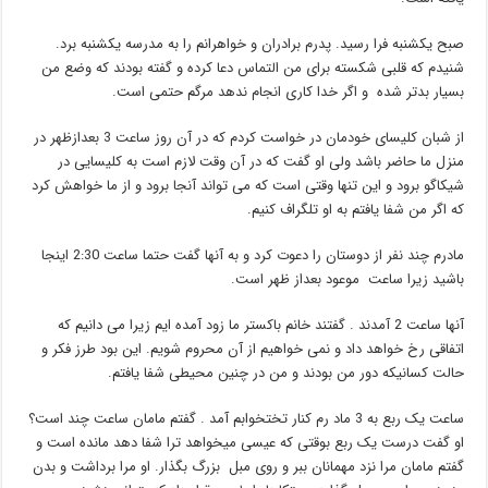
صبح یکشنبه فرا رسید. پدرم برادران و خواهرانم را به مدرسه یکشنبه برد.
شنیدم که قلبی شکسته برای من التماس دعا کرده و گفته بودند که وضع من
بسیار بدتر شده و اگر خدا کاری انجام ندهد مرگم حتمی است.
از شبان کلیسای خودمان در خواست کردم که در آن روز ساعت 3 بعدازظهر در
منزل ما حاضر باشد ولی او گفت که در آن وقت لازم است به کلیسایی در
شیکاگو برود و این تنها وقتی است که می تواند آنجا برود و از ما خواهش کرد
که اگر من شفا یافتم به او تلگراف کنیم.
مادرم چند نفر از دوستان را دعوت کرد و به آنها گفت حتما ساعت 2:30 اینجا
باشید زیرا ساعت موعود بعداز ظهر است.
آنها ساعت 2 آمدند . گفتند خانم باکستر ما زود آمده ایم زیرا می دانیم که
اتفاقی رخ خواهد داد و نمی خواهیم از آن محروم شویم. این بود طرز فکر و
حالت کسانیکه دور من بودند و من در چنین محیطی شفا یافتم.
ساعت یک ربع به 3 ماد رم کنار تختخوابم آمد . گفتم مامان ساعت چند است؟
او گفت درست یک ربع بوقتی که عیسی میخواهد ترا شفا دهد مانده است و
گفتم مامان مرا نزد مهمانان ببر و روی مبل بزرگ بگذار. او مرا برداشت و بدن