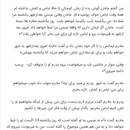
من گفتم مامان گوش بده از زمان کوچکی تا حالا لباس و کفش نداشته ام .
همه وقت لباس خواب پوشیده ام. مامان وقتی عیسی بعدازظهر یکشنبه مرا
شفا داد من یکشنبه شب بکلیسا خواهم رفت. روز یکشنبه مغازه ها بسته
است. مامان اگر ایمان داری که واقعا عیسی مرا شفا خواهد داد امروز بعد
ازظهر به فیرمونت برو و لباس تازه ای برای من بخر. آیا خواهی رفت؟»
مادرم ایمانش را با کار خود نشان داد و گفت «البته امروز بعدازظهر به شهر
خواهم رفت و برای تو مقداری لباس خواهم خرید که یکشنبه بپوشی»
وقتی سوار بر ماشین شد و میخواست برود پدرم او را متوقف کرد . پرسید
«کجا میروی؟»
مادرم گفت به شهر پدرم پرسید برای چه؟ مادرم جواب داد خوب میخواهم
برای بتی لباس و کفش تازه بخرم.
پدرم به مادرم گفت عزیزم لازم نیست برای بتی پیش از اینکه بخواهیم او را
دفن کنیم لباس بخریم. بگذار پیش از وقت فکر این چیزها را نکنیم.
مادرم گفت «آه نه عیسی به او گفته است که روز یکشنبه 24 اگست او را شفا
خواهد داد و به من هم همین موضوع را گفته است. من به فیرمونت میروم که