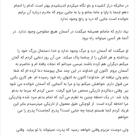
در حالیکه دراز کشیده و باو نگاه میکردم اندیشیدم بهتر است کدام را انجام
دهم اینجا با پاپا و ماما بمانم و یا به جایی بروم که مادرم درباره آن برایم
خوانده است جایی که درد و رنج وجود ندارد.
بیاد دارم که مامانم همیشه میگفت در آسمان هیچ مفلوجی وجود ندارد. در
آنجا هر کسی میتواند راه برود.
او میگفت که آسمان درد و مرگ وجود ندارد و خدا دستمال بزرگ خود را
برداشته و هر اشکی را از چشما پاک میکند. من آن روز دعایی کردم که گمان
میکنم دیگران هم کرده باشند.عیسی میدانم که نجات یافته ام و حاضرم به
آسمان بروم. اکنون ای خداوند در این چند سال پیوسته دعا کرده ام که شفا
یابم ولی نیافته ام. خداوندا اکنون به انتهای راه خود رسیده ام. هر کاری بکنی
من قبول دارم. خواهش میکنم بیا و مرا به آنجایی که آسمان خوانده می شود
ببر. وقتی دعاکردم تاریکی محض مرا فرو گرفت. حس کردم که سرما به بدنم
وارد شد. در یک لحظه چنین به نظرم می آید که تمام بدنم سرد شده وتاریکی
مرا احاطه کرده است. از کوچکی طبق معمول از تاریکی میترسیدم بنابر این
فریاد کردم کجا هستم اینجا چه جایی است؟ پدرم کجاست؟ پدرم را می
خواهم.
ولی دوست عزیزم وقتی خواهد رسید که پدرت نمیتواند با تو بیاید. وقتی