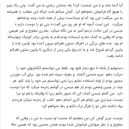
آیا آنجا ماند و با من صحبت کرد؟ بله سخنان زیادی به من گفت. ولی یک چیز
را هیچ گاه فراموش نخواهم کرد. گمان میکنم علت اینکه این مطلب را همیشه
به من میگفت این بود که او میدانست بیش از همه باعث وجد ونشاطم
میگردد . این است آنچه که او هر روز می گفت:« بتی تو را دوست دارم.»
عیسی در این حالت ترحم آمیز به من نگاه میکرد. بقدری مفلوج و غیر طبیعی
بودم که وقتی به کمک مادرم ایستاده بودم قدم به بلندی برادر کوچک چهارساله
ام بود. غده های بزرگی در اطراف ستون فقراتم بیرون آمده بود.اولین غده از
پایین گردنم شروع شد و به تدریج یکی پس از دیگری تا پایین ستون فقراتم
ادامه یافت.
دستهایم از شانه تا مچ دچار فلج بود .فقط می توانستم انگشتهای خود را
حرکت دهم. سرم منحنی گشته و بطرف سینه خم شده بود. برای آب خوردن
مجبور بودم از لوله استفاده نمایم زیرا نمی توانستم سر خود را بلند کنم. هر
چند در چنین وضعی بودم باز هم عیسی در گوشم زمزمه میکرد که مرا دوست
دارد. من گفتم عیسی کمک کن که صبور باشم زیرا تا وقتیکه بدانم تو مرا
دوست میداری می توانم هر کاری انجام دهم. اغلب او زمزمه میکرد فرزندم
بیاد داشته باش تو را هرگز ترک نکنم و رها نخواهم کرد.
دوست عزیز گوش کن من مطمنم که محبت او نسبت به من در وقتی که
مفلوج و از نطر جهانیان فراموش شده بودم همان محبتی بود که همین حالا