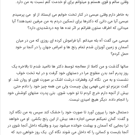
وقتی سالم و قوی هستم و میتوانم برای او خدمت کنم نسبت به من دارد.
به خاطر دارم وقتی عیسی در کنار تخت خوابم می ایستاد از او می پرسیدم
عیسی آیا می دانی که دکترها برای تسکین دردم به من مرفین نمیدهند؟ آیا
میدانی که اطراف ستون فقراتم بر اثر غده ها چه دردشدیدی دارد؟
عیسی می گفت آه بله میدانم .آیا فراموش کرده ای روزی که من در میان
آسمان و زمین آویزان شدم تمام رنج ها و امراض جهان را در آنجا بر خود
حمل کردم؟
سالها گذشت و من کاملا از معالجه توسط دکتر ها ناامید شدم تا بالاخره یک
روز پدرم آمد بدن مفلوج مرا در دستهای خود گرفت و در لبه تخت خواب
نشست و به من نگاه کرد وقطرات درشت اشک بر صورت قوی او روان شد. او
گفت عزیزم تو نمی فهمی پول چیست ولی من همه چیز خود را دادم حتی
بیش از آنچه دارم خرج کردم تا تو خوب شوی. بتی پدرت منتهای کوشش خود
را انجام داده. دیگر هیچ امیدی نیست.
دستمال خود را بیرون آورد تا صورت خود را خشک کند سپس به من نگاه کرد
و گفت: گمان نمیکنم عیسی اجازه دهد بیش از این رنج بکشی. او می خواهد
ترا بجایی که آسمان و بهشت خوانده میشود ببرد و وقتیکه داخل آنجا شوی در
آنجا بایست و کسانی را که داخل می شوند نگاه کن. یک روز خواهی دید که