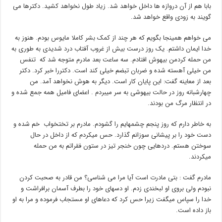
بابا هم از آن دروازه ها داخل خواهد شد. زیاد طول نخواهد کشید. دکترها می
گویند به زودی واقع خواهد شد.
می خواهم همینجا بگویم که هر چند از کمک بشر کاملا مایوس بودم. هنوز به
خدا ایمان داشتم. یک روز درست بیش از غروب آفتاب درد شدیدی به طوری به
من حمله کردمن بیهوش افتادم. سه ساعت بعد مادرم متوجه شد که تنفس
من خیلی آهسته شده و ضربان تبضم خیلی کند است. دکتررا خبر کرد. دکتر
بعد از معاینه گفت: این پایان کار است. دیگر به هوش نخواهد آمد. من
چهارشبانه روز در حالت بیهوشی به سر میبردم . اعضای فامیل همه جمع شده و
در انتظار مرگ من بودند.
به خاطر دارم که روز پنجم چشمهایم را گشودم. مادرم بر تختخواب خم شده و
دست خود را بر پیشانی سوزانم گذارد. حس میکردم که از داخل در حال
سوختن هستم. دردهایی چون خنجر تیز در ستون فقراتم به من حمله
میکردند.
مادرم گفت : بتی مادرت است آیا مرا می شناسی؟ من قادر به صحبت کردن
نبودم ولی بروی او لبخندی زدم. او دسهای خود را بطرف آسمان برافراشت و
خدا را سپاس میگفت زیرا حس کرد که دعاهای او مستجاب فرموده و مرا به او
باز داده است.