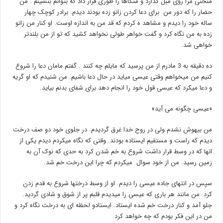
منحنی مرا روی مبل گذارد و متکاها را طوری قرار داد که بتوانم بنشینم . من
حضار را که دور من برای دعا کردن زانو زده بودند دیدم. برادر کوچک چهار
ساله خود را دیدم و مشاهد ه کردم که قد من به اندازه اوست. او کنار من زانو
زده به من نگاه کرد و گفت خواهر طولی نخواهد کشید که تو از من بلندتر
خواهی شد.
ده دقیقه به 3 مادرم از من پرسید که مایلم چه کنند . گفتم مامان دعا را شروع
کنیم من میخواهم وقتی عیسی میاید در حال دعا باشیم. من شنیدم که او گریه
و دعا میکرد که عیسی قول خود را انجام دهد برای شفای بدنم بیاید.
«عیسی چگونه می آید»
من بیهوش نشدم ولی در روح خدا غرق گردیدم. در جلوی خود دو صف درخت
دیدم که راست و مستقیم ایستاده بودند. وقتی که نگاه میکردم دیدم یکی از
انها که در وسط قرار داشت شروع به خم شدن کرد به حدی که نوک آن به
زمین رسید. من از خود سوال میکردم که چرا این درخت خم شد.
سپس در انتهای جاده عیسی را دیدم. او از وسط درختها شروع به قدم زدن
کرد من مانند هر باری که عیسی را میدیدم قلبم پر از شوق و شادی گردید.
جلو آمد و کنار درخت خم شده ایستاد. ایستادو لحظه ای به درخت نگاه کرد و
من در این فکر بودم که چه خواهد کرد.