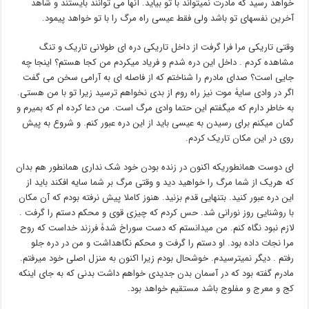
خواهد رسید که مادرت نمیتواند با تو بیاید. آنها می توانند بایستند و شاهد
آخرین نفسهای تو باشد ولی فقط عیسی راه مرگ را با تو خواهد پیمود.
وقتی تاریکی مرا فرا گرفت از داخل تاریکی دره ای طولانی تاریک و تنگ
مشاهده کردم . داخل این دره شدم و فریاد میکردم من کجا هستم؟ اینجا چه
جایی است؟ صدای مادرم را شناختم که از فاصله ای به آرامی سخن می گفت
اگر در وادی سایۀ موت نیز راه روم از بدی نخواهم ترسید زیرا تو با من هستی.
به خاطر دارم که میگفتم این حتما وادی مرگ است. من دعا کرده ام که بمیرم و
گمان میکنم برای رسیدن به عیسی باید از این دره عبور کنم. و شروع به پیش
روی در این مکان تاریک کردم.
ای دوست همانطوریکه اکنون در زنده بودن خود شک نداری همانطور هم بدان
که هریک از شما مرگ را خواهید دید و وقتی مرگ بر شما سایه افکند باید از
این دره عبور کنید. بتنهایی قدم بزنید. هنوز کاملا پیش نرفته بودم که آن مکان
با روشنایی روز نورانی شد. حس کردم که چیزی قوی و محکم دستم را گرفت .
لازم نبود نگاه کنم. من میدانستم که دست سوراخ شدۀ فرزند خداست که روح
مرا نجات داده بود. او دستم را گرفت و محکم نگاهداشت و من در دره جلو
رفتم . دیگر نمیترسیدم. خوشحال بودم زیرا اکنون به منزل اصلی خود میرفتم.
مادرم گفته بود که در آسمان بدن جدیدی خواهم داشت بدنی که به جای اینکه
کج و معرج و مفلوج باشد مستقیم خواهد بود.