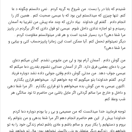
شنیدم که بابا در را بست. من شروع به گریه کردم . نمی دانستم چگونه د عا
کنم. تنها چیزی که میدانستم این بود که با عیسی صحبت کنم . همین کار را
انجام دادم . گفتم ای خداوند بیاد داری که چند ماه پیش من تقریبا به آسمان
رسیدم و تو اجازه ندادی داخل شوم. عیسی تو قول دادی که اگر برگردم در پاییز
مرا شفا دهی؟ درد بسیار شدید است و هر قدر میتوانستم مقاومت کردم .
دیگر نمیتوانم تحمل کنم .آیا ممکن است این زمانرا پاییزحساب کنی و بیایی و
مرا شفا دهی؟
من گوش دادم . آسمان آرام بود و لی من مایوس نشدم. گمان میکنم دعای
من با دعای بعضی فرق دارد. اگر از آسمان صدایی نشنوم بقدری دعا میکنم که
عیسی جواب دهد. من مدتی گوش دادم وقتی جوابی داده نشد دوباره فریاد
کردم. گفتم خداوندا بتو میگویم که چه خواهم کرد. میخواهم قراری بگذارم
.اکنون عیسی به من گوش بده میخواهم با تو قراری بگذارم . اگر مرا شفا دهی
و داخل و خارج مرا سالم گردانی اگر مایل باشی من حاضرم تا نود سالگی هر
شب وعظ کنم.
توجه فرمایید خدا میدانست که من صمیمی و بی ر یا بودم دوباره دعا کردم
خداوندا بیش از این هم حاضرم انجام دهم اگر مرا شفا بدهی و من بتوانم راه
بروم و دستهایم را بکار ببرم و سالم باشم و عادی باشم تمام زندگی خود را به تو
خواهم داد. زندگیم دیگر متعلق به بتی باکستر نخواهد بود- مال تو خواهد شد