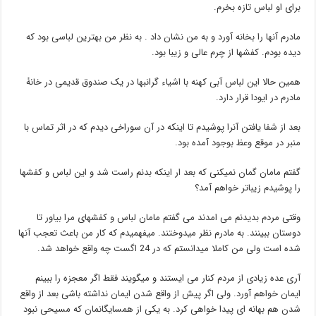
برای او لباس تازه بخرم.
مادرم آنها را بخانه آورد و به من نشان داد . به نظر من بهترین لباسی بود که
دیده بودم. کفشها از چرم عالی و زیبا بود.
همین حالا این لباس آبی کهنه با اشیاء گرانبها در یک صندوق قدیمی در خانۀ
مادرم در ایودا قرار دارد.
بعد از شفا یافتن آنرا پوشیدم تا اینکه در آن سوراخی دیدم که در اثر تماس با
منبر در موقع وعظ بوجود آمده بود.
گفتم مامان گمان نمیکنی که بعد ار اینکه بدنم راست شد و این لباس و کفشها
را پوشیدم زیباتر خواهم آمد؟
وقتی مردم بدیدنم می امدند می گفتم مامان لباس و کفشهای مرا بیاور تا
دوستان ببینند. به مادرم نظر میدوختند. میفهمیدم که کار من باعث تعجب آنها
شده است ولی من کاملا میدانستم که در 24 اگست چه واقع خواهد شد.
آری عده زیادی از مردم کنار می ایستند و میگویند فقط اگر معجزه را ببینم
ایمان خواهم آورد. ولی اگر پیش از واقع شدن ایمان نداشته باشی بعد از واقع
شدن هم بهانه ای پیدا خواهی کرد. به یکی از همسایگانمان که مسیحی نبود