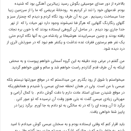
بالاخره از دور صدای موسیقی بگوش رسید زیباترین آهنگی بود که شنیده
بودم. قدمهای خود را تند تر کردیم.به رودخانۀ عریضی که ما را از سرزمین زیبا
جدا میساخت رسیدیم . من به آن طرف رود نگاه کردم و دیدم که چمنزار سبز و
گلهای رنگارنگ گلهایی که هرگز فنا نمیشوند وجود دارد نهر حیات را که از نهر
خدا جاری بود دیدم . در ساحل آن گروهی ایستاده بودند که با خون بره نجات
یافته بودند و چنین میسراییدند هوشیعانا بر پادشاه.من به آنها نگاه کردم حتی
یک نفر هم برستون فقرات غده نداشت و یکنفر هم نبود که در صورتش اثری از
درد دیده شود.
من گفتم در عرض چند دقیقه به این گروه آسمانی خواهم پیوست و به محض
اینکه به آن طرف قدم گذاردم راست خواهم شد و سالم و قوی خواهم گردید.
میخواستم با شوق از رود بگذرم. من میدانستم که در موقع عبورتنها نیستم بلکه
عیسی با من است. ولی در همان لحظه صدای عیسی را شنیدم و همانطوریکه
در موقع شنیدن صدای استاد عادت دارم با دقت گوش دادم . با کمال آرامی و
مهربانی زیادی عیسی گفت نه بتی هنوز وقت آن نرسیده که تو عبور کنی .
برگرد تا آن وعده ای را که در نه سالگی به تو دادم به جا آورم. برگرد زیرا در
پاییز شفا خواهی یافت.
باید اقرار کنم که وقتی ایستاده بودم و به سخنان عیسی گوش میدادم نا امید
شدم. به خاطر دارم که در حالیکه اشک بر صورتم جاری بود گفتم وقتی به