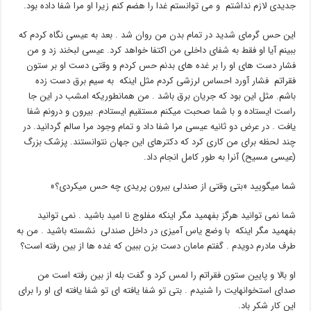
جدیدی لازم نداشتم و می توانستم غدا را هضم کنم زیرا او مرا شفا داده بود.
این حس گرمای شدید در تمام بدن من روان شد . بعد به عیسی نگاه کردم که
ببینم آیا او فقط به شفای داخلی من اکتفا خواهد کرد. عیسی لبخند زد و من
فشار دست های او را بر غده های بدنم حس کردم و وقتی دست او بر ستون
فقراتم فشار آورد احساس لرزشی کردم مثل اینکه به سیم برق دست زده
باشم. مثل این بود که جریان برق باشد . من همانطوریکه امشب در این جا
راست ایستاده و با شما صحبت میکنم مستقیم ایستادم. بیرون و درونم شفا
یافت . در عرض دو ثانیه عیسی مرا شفا داد و تمام وجود مرا سالم گردانید. در
چند لحظه برای من کاری کرد که دکترهای این جهان نتوانستند. پزشک بزرگ
(عیسی مسیح) آنرا به طور کامل انجام داد.
شما میگویید «بتی وقتی از صندلی بیرون پریدی چه حس میکردی؟»
شما نمی توانید هرگز بفهمید مگر اینکه مفلوج نا امید باشید . نمی توانید
بفهمید مگر اینکه با وضع یاس آمیزی در داخل صندلی نشسته باشید . من به
طرف مادرم دویدم . گفتم مامان دست بزن ببین که غده ها از بین رفته است؟
او بالا و پایین ستون فقراتم را لمس کرد و گفت بله از بین رفته است من
صدای استخوانهایت را شنیدم . بتی تو شفا یافته ای تو شفا یافته ای او را برای
این کار شکر باد.