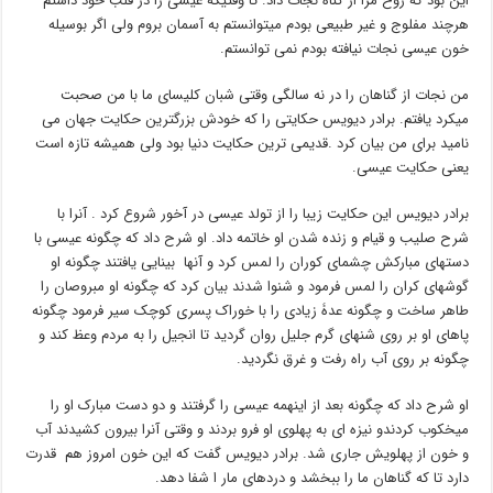
این بود که روح مرا از گناه نجات داد. تا وقتیکه عیسی را در قلب خود داشتم
هرچند مفلوج و غیر طبیعی بودم میتوانستم به آسمان بروم ولی اگر بوسیله
خون عیسی نجات نیافته بودم نمی توانستم.
من نجات از گناهان را در نه سالگی وقتی شبان کلیسای ما با من صحبت
میکرد یافتم. برادر دیویس حکایتی را که خودش بزرگترین حکایت جهان می
نامید برای من بیان کرد .قدیمی ترین حکایت دنیا بود ولی همیشه تازه است
یعنی حکایت عیسی.
برادر دیویس این حکایت زیبا را از تولد عیسی در آخور شروع کرد . آنرا با
شرح صلیب و قیام و زنده شدن او خاتمه داد. او شرح داد که چگونه عیسی با
دستهای مبارکش چشمای کوران را لمس کرد و آنها بینایی یافتند چگونه او
گوشهای کران را لمس فرمود و شنوا شدند بیان کرد که چگونه او مبروصان را
طاهر ساخت و چگونه عدۀ زیادی را با خوراک پسری کوچک سیر فرمود چگونه
پاهای او بر روی شنهای گرم جلیل روان گردید تا انجیل را به مردم وعظ کند و
چگونه بر روی آب راه رفت و غرق نگردید.
او شرح داد که چگونه بعد از اینهمه عیسی را گرفتند و دو دست مبارک او را
میخکوب کردندو نیزه ای به پهلوی او فرو بردند و وقتی آنرا بیرون کشیدند آب
و خون از پهلویش جاری شد. برادر دیویس گفت که این خون امروز هم قدرت
دارد تا که گناهان ما را ببخشد و دردهای مار ا شفا دهد.