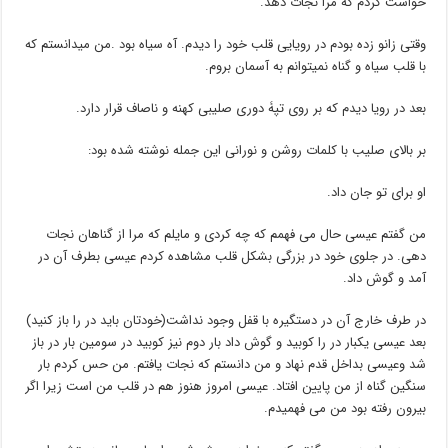
خواست کردم که مرا نجات دهد.
وقتی زانو زده بودم در رویایی قلب خود را دیدم. آه سیاه بود .من میدانستم که
با قلب سیاه و گناه نمیتوانم به آسمان بروم.
بعد در رویا دیدم که بر روی تپۀ دوری صلیبی کهنه و ناصاف قرار دارد.
بر بالای صلیب با کلمات روشن و نورانی این جمله نوشته شده بود:
او برای تو جان داد.
من گفتم عیسی حال می فهمم که چه کردی و مایلم که مرا از گناهان نجات
دهی. در جلوی خود در بزرگی بشکل قلب مشاهده کردم عیسی بطرف آن در
آمد و گوش داد.
در طرف خارج آن در دستگیره با قفل وجود نداشت(خودتان باید در را باز کنید)
بعد عیسی یکبار در را کوبید و گوش داد بار دوم نیز کوبید در سومین بار در باز
شد وعیسی بداخل قدم نهاد و من دانستم که نجات یافتم. من حس کردم بار
سنگین گناه از من پایین افتاد. عیسی امروز هنوز هم در قلب من است زیرا اگر
بیرون رفته بود من می فهمیدم.