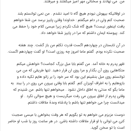
من می نهادند و سخنانی مهر آمیز میگفتند و میرفتند.
در اوقاتیکه بیهوش نبودم هیچ گاه نا امید نشدم . من نمی توانستم بلند
صحبت کنم ولی در دلم میگفتم : خداوندا وقتی پاییز برسد من شفا خواهم
یافت اینطور نیست؟ هیچ گاه شک نکردم زیرا عیسی کلام خود را حفظ می
کند. پیوسته ایمان داشتم که مرا در پاییز شفا خواهد داد.
در آن تابستان در چهاردهم اگست قدرت تکلم من باز گشت. چند هفته
صحبت نکرده بودم. گفتم ماما امروز چه روزی است؟ او گفت چهاردهم اگست.
ظهر پدرم به خانه آمد. من گفتم بابا مبل بزرگ کجاست؟ خواهش میکنم
متکاهایی روی آن بگذار و مرا روی ان قرار دهید. تنها طریقی که من می
توانستم روی مبل بنشینم این بود که سر خود را بر زانو هایم تکیه داده و
بازوهایم را به اطراف آویزان کنم. گفتم بابا وقتی بیرون می روی در را ببند به
ماما بگو که مدتی به اطاق داخل نشود . میخواهم تنها باشم. من شنیدم که
وقتی پدرم از اطاق بیرون می رفت میگریست و هیچ سوالی نکرد . او
میدانست چرا می خواهم تنها باشم با پادشاه وعدۀ ملاقات داشتم.
دوست عزیزم می خواهم به تو بگویم که هر وقت بخواهی با عیسی صجبت
کنی می توانی با او قرار ملاقات داشته باشی. در هر ساعت روز یا شب او حاضر
است با تو سخن گوید.