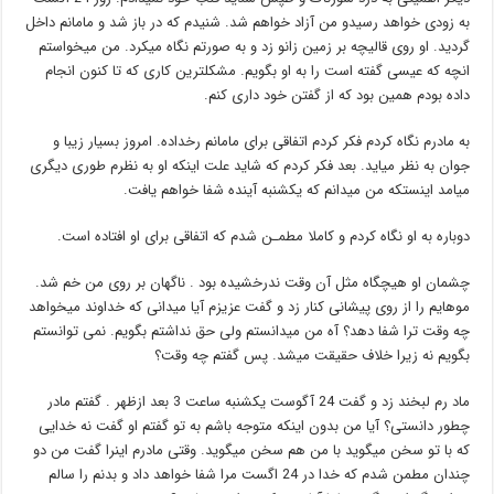
به زودی خواهد رسیدو من آزاد خواهم شد. شنیدم که در باز شد و مامانم داخل
گردید. او روی قالیچه بر زمین زانو زد و به صورتم نگاه میکرد. من میخواستم
انچه که عیسی گفته است را به او بگویم. مشکلترین کاری که تا کنون انجام
داده بودم همین بود که از گفتن خود داری کنم.
به مادرم نگاه کردم فکر کردم اتفاقی برای مامانم رخداده. امروز بسیار زیبا و
جوان به نظر میاید. بعد فکر کردم که شاید علت اینکه او به نظرم طوری دیگری
میامد اینستکه من میدانم که یکشنبه آینده شفا خواهم یافت.
دوباره به او نگاه کردم و کاملا مطمـن شدم که اتفاقی برای او افتاده است.
چشمان او هیچگاه مثل آن وقت ندرخشیده بود . ناگهان بر روی من خم شد.
موهایم را از روی پیشانی کنار زد و گفت عزیزم آیا میدانی که خداوند میخواهد
چه وقت ترا شفا دهد؟ آه من میدانستم ولی حق نداشتم بگویم. نمی توانستم
بگویم نه زیرا خلاف حقیقت میشد. پس گفتم چه وقت؟
ماد رم لبخند زد و گفت 24 آگوست یکشنبه ساعت 3 بعد ازظهر . گفتم مادر
چطور دانستی؟ آیا من بدون اینکه متوجه باشم به تو گفتم او گفت نه خدایی
که با تو سخن میگوید با من هم سخن میگوید. وقتی مادرم اینرا گفت من دو
چندان مطمن شدم که خدا در 24 اگست مرا شفا خواهد داد و بدنم را سالم