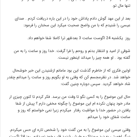
تنها مال تو.
بعد ار این عهد گوش دادم پاداش خود را در این باره دریافت کردم . صدای
عیسی را شنیدم که با من واضح صحبت میکرد این سخنان را فرمود:
روز یکشنبه 24 اگوست ساعت 3 بعدظهر ترا کاملا شفا خواهم داد.
شوقی از امید و انتظار بدنم و روحم را فرا گرفت. خدا روز و ساعت را به من
گفته بود . او همه چیز را میداند اینطور نیست.
اولین فکری که از خاطرم گذشت این بود مامانم ازشنیدن این خبر خوشحال
خواهد شد. در نظرمجسم کن که وقتی به او بگویم روز و ساعت را میدانم چقدر
شاد خواهد گردید. سپس دوباره چنین گفت:
حال این موضوع را به کسی نگو تا وقت من برسد. فکر کردم تا کنون چیزی ار
مادر خود پنهان نکرده ام این موضوع را چگونه مخفی دارم ؟ پیش از شفا
یافتن در حضور خدا با مواظبت رفتار میکردم زیرا نمی خواستم که روز و
ساعت شفای خود را میدانم.
وقتی عیسی این موضوع را به من گفت خود را شخص تاره ای حس میکردم.
دیگر اهمیتی به درد سوزناک و طپش شدید قلب خود نمیدادم. روز 24 اگست