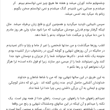
چشمهایم مانند کوران میشد و هفته ها هیچ چیز نمی توانستم ببینم . کر
میشدم و صدایی نمی شنیدم. گنگ میشدم و نمی توانستم سخن بگویم .
زبانم باد میکرد بعد لمس میشد.
سپس نابینایی ناپدید میگردید و همچنین کری و فلج زبان برطرف میشد. مثل
اینکه گرفتار بودم قدرتی موحش میکوشید که مرا نابود سازد ولی هر روز مادرم
با من دعا میکرد و میگفت خدا میتواند بدنم را شفا دهد.
اغلب روزها میگذشت و من مدتها شخصی را غیر از ماما و پاپا و دکتر نمیدیدم.
در حالیکه در آن روزهای تنهایی و گوشه گیری در رختخواب دراز کشیده بودم
متوجه یک نکته شدم : دکترها میتوانند شما را از عزیزان و دوستان خود جدا
کنند ولی نمیتوانند شما را از عیسی دور سازند زیرا او قول داده است« ترا هرگز
ترک نخواهم کرد و رها نکنم.»
به این طریق در این سالها تنهایی بود که من با شاها شاهان و خداوند
خداوندان آشنایی حاصل کردم. عده زیادی گفته اند : بتی تو که دختر کوچکی
بودی و ایمانی به آن بزرگی داشتی پس چرا خدا ترا شفا نداد.
نمیدانم راههای خدا با راههای من نیست. راهای خدا از همه بهتر است. یک
نکته را میدانم و آن اینکه در این سالهای وحشتناک تنهایی و رنج من واقعا
عیسی را شناختم. دوست عزیز او در وادی زندگی میکند و سوسن آنجا است و