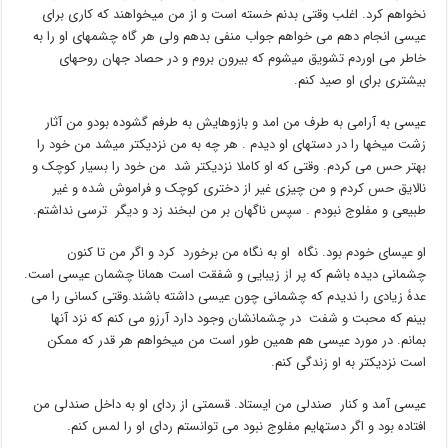
نخواهم کرد. اغلب وقتی بدنم خسته است و از من میخواهند که کاری برای
عیسی انجام دهم می خواهم جواب منفی بدهم ولی هر گاه چشمهای او را به
خاطر می اوردم تشویق میشوم که بیرون بروم و در حصاد جهان روحهای
بیشتری برای او صید کنم.
عیسی به آرامی به طرف من امد و بازوهایش به طرفم گشوده بودو من آثار
زشت میخها را در دستهای او دیدم . هر چه به من نزدیکتر میشد من خود را
بهتر حس می کردم. وقتی که او کاملا نزدیکتر شد من خود را بسیار کوچک و
نالایق حس کردم و من چیزی غیر از دختری کوچک و فراموش شده و غیر
طبیعی و مفلوج نبودم . سپس ناگهان بر من لبخند زد و دیگر ترسی نداشتم.
او عیسای خودم بود. نگاه او به نگاه من برخورد کرد و اگر من تا کنون
چشمانی دیده باشم که پر از زیبایی و شفقت است همانا چشمان عیسی است.
عدۀ زیادی را ندیدم که چشمانی چون عیسی داشته باشند.وقتی کسانی را می
بینم که محبت و شفت در چشمانشان وجود دارد آرزو می کنم که نزد آنها
بمانم. در مورد عیسی هم همین طور است من میخواهم هر قدر که ممکن
است نزدیکتر به او زندگی کنم.
عیسی آمد و کنار صندلی من ایستاد. قسمتی از ردای او به داخل صندلی من
افتاده بود و اگر دستهایم مفلوج نبود می توانستم ردای او را لمس کنم.