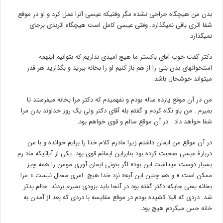
بدن من هیچگاه جراحی نشده مگر وقتیکه عیسی آنرا عمل کرد و او در موقع
شفا اثری باقی نمیگذارد. وقتی عیسی کامل است هیچگاه اثربدی برجای
نمیگذارد
دکتر گفت خوب آقای باکستر ما هیچ امیدی نداریم که بتوانیم اینهمه
استخوانهای بدن بتی را از هم باز کنیم او را بخانه ببرید و بگذارید هر قدر
میتواند خوشحال باشد.
من در آن موقع یازده ساله بودم و نفهمیدم که دکتر مرا بخانه میفرستد تا
بمیرم . من باو نگاه کردم و گفتم بله آقای دکتر ولی یک روز خداوند بدن مرا
شفا خواهد داد . در آن موقع سالم و قوی خواهم بود.
در آن موقع من ایمان داشتم زیرا مادرم کلام خدا را برایم خوانده و با من
دربارۀ عیسی صحبت کرده بود بنابراین ایمانم قوی بود. یکی از آیاتیکه ماد رم
بسیار دوست میداشت این بود« اگر بتونی ایمان آوری مومن را همه چیز
ممکن است.» و هم چنین این آیه« نزد خدا هیچ امری محال نیست.» مرا
بخانه یعنی جایکه دکتر گفته بود در آنجا باید بزودی بمیرم بردند. حالم بدتر
شد. دردی که قبلا کشیده بودم در موقع مقایسه با دردی که بعد از آمدن به
خانه حس میکردم هیچ بود.