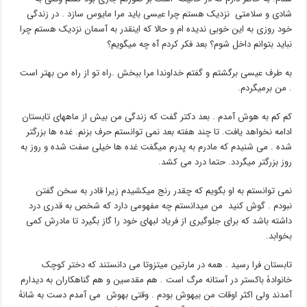
شادی و سلامتی نزدیک هستم چرا عیسی باید مرا مایوس سازد . در زندگی
خود روزی به این خوبی ندیده ام و حالا که اینقدر به آسمان نزدیک هستم چرا
نباید بتوانم داخل شوم؟ بعد فکر کردم آه چه میگویم؟
به طرف عیسی برگشتم و گفتم خداوندا مرا ببخش .راه تو از راه من بهتر است
. من برمیگردم.
کم کم به هوش آمدم . بعد دکتر گفت که زندگی من بیش از ماههای تابستان
ادامه نخواهد یافت. تا چند هفته بعد نمی توانستم حرف بزنم. غده ها بزرگتر
شده . می شنیدم که مادرم به پدرم میگفت غده ها خیلی سفت شده و روز به
روز بزرگتر میگردد. حتما درد می کشد.
نمی توانستم به او بگویم که چقدر رنج میکشیدم زیرا قادر به سخن گفتن
نبودم . گوش کنید من میدانستم چه مفهومی دارد که شخص به قدری درد
داشته باشد که برای جلوگیری از فریاد لبهای خود را گاز بگیرد تا مادرش کمی
بخوابد.
تابستان فرا رسید . همه در مارتین میتزوتا می دانستند که دختر کوچک
خانوادۀ باکستر در آستانه مرگ است . هم مقدسین و هم گناهکاران به دیدارم
آمدند ولی اکثر اوقات من بیهوش بودم . وقتی بهوش می آمدم دست به شانۀ