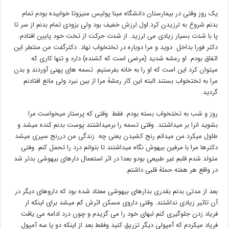
یک روز وقتی در بیمارستان دانشگاه مینا پولیس منیزوتا خوابیده بودم تمام
بدنم شروع به لرزیدن کرد.اول لرزش خفیف بود ولی بزودی تمام بدنم از سر تا
پا با شدت بسیار زیادی می لرزید. از شدت حرکت از تخت خود پایین افتادم.
دکتر فورا بداخل دوید و مرا دوباره در تختخواب نهاد. دکترگفت من منتطر این
اتفاق بودم. او رعشه شدید (مرضی است که کشنده) دارد و تنها کاری که
میتوان کرد این است که او را به خانه بفرستیم. تسمه های پهنی آوردند و بدن
مرا به تختخواب بستند البته این کار رعشۀ مرا از بین نبرد ولی مانع افتادنم
گردید.
روز و شب به تختخواب بسته بودم. فقط وقتی که پرستار میخواست مرا
بشوید انرا بر میداشتند. وقتی تسمه را برمیداشتند پوست بدنم کنده میشد و
طاول میکرد.من میدانم رنج کشیدن یعنی چه. زندگی من دررنج سپری میشد
دکترها مرا با مرفین بیهوش نگاه میداشتند تا بتوانم درد را تحمل کنم. وفتی
متولد شدم قلبم غیر طبیعی بودو بعدا در اثر استعمال دارهای بیهوشی بدتر شد
در واقع هر هفته حملۀ قلبی داشتم.
بعد از مدتی بدنم بقدری بدارهای بیهوشی معتاد شده بود که داروهای دیگر در
آن تاثیر زیادی نداشتند. وقتی داروی مسکن اثرش کم میشد برای اینکه ار
فریاد زدن جلوگیری کنم لبهای خود را می گزیدم و چون درد ادامه می یافت
فریاد میکردم که آمپولی دیگر تزریق کنید وفقط بعد از اینکه دو یا سه آمپول