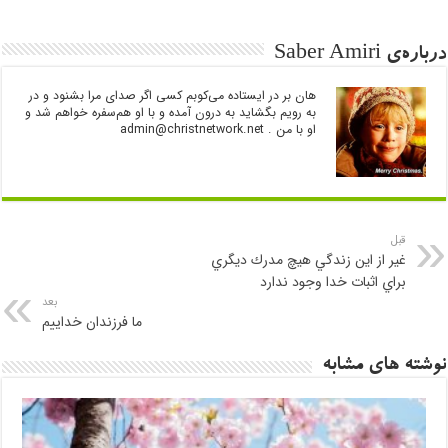
درباره‌ی Saber Amiri
هان بر در ایستاده می‌کوبم کسی اگر صدای مرا بشنود و در
به رویم بگشاید به درون آمده و با او هم‌سفره خواهم شد و
او با من .
admin@christnetwork.net
قبل
غير از اين زندگي هيچ مدرك ديگري
براي اثبات خدا وجود ندارد
بعد
ما فرزندان خداییم
نوشته های مشابه