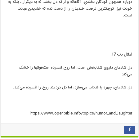
دوباره همچون كودكان بخندي. آگاهانه و از ته دل بخند، نه به ديگران، بلكه به
خودت نيز. كوچكترين فرصت خنديدن را از دست نده كه خنديدن عبادت
است.
امثا‌ل باب 17
:
دل شادمان داروی شفابخش است، اما روح افسرده استخوانها را خشک
می‌کند.
دل شادمان، چهره را شاداب می‌سازد، اما دل دردمند روح را افسرده می‌کند.
https://www.openbible.info/topics/humor_and_laughter