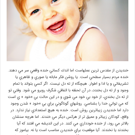
خنديدن از مقدس ترين عملهاست اما اندك كساني خنده واقعي سر مي دهند.
خنده مردم بسيار سطحي است. يا روشن فكر مابانه يا صوري و ظاهري يا
تشريفاتي و يا ادا و اطوار. هيچگاه از ته دل نيست. اگر كسي بتواند با تمام
وجود و از ته دل بخندد، در آن لحظه با اتفاقي شگرف روبرو مي شود. وقتي تو
از ته دل بخندي، از خود بي خود مي شوي و در اين حالت بي «‌خود » ي است
كه مي تواني خدا را بشناسي. روشهاي گوناگوني براي بي «‌خود »‌ شدن وجود
دارد اما خنديدن زيباترين روش است. خنده به هيچ استعدادي نياز ندارد. در
واقع، كودكان زيباتر و عميق تر از هركس ديگر مي خندند. اما هرچه سنشان
بالاتر مي رود، از خنده خودداري مي كنند. در اين انديشه مي افتند كه آيا
بخندند يا نخندند. آيا موقعيت براي خنديدن مناسب است يا نه. بياموز كه