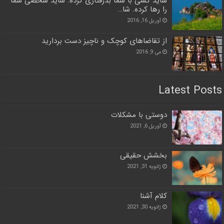
شاید کسی با شما بدرفتاری کرده. شاید شخصی شما
را رها کرده. شا…
آوریل 16, 2016
از تقاضاهای کوچک و ناچیز دست بردارید
می 9, 2016
Latest Posts
دوستی با مشکلات
آوریل 6, 2021
بخشش حقیقی
ژانویه 31, 2021
کلام آشنا
ژانویه 30, 2021