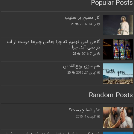
Popular Posts
کار مسیح بر صلیب
می 14, 2016
25
گاهی نمی فهمیم که چرا بعضی چیزها درست از آب
در نمی آید: چرا …
می 7, 2016
25
هم سوی روح‌القدس
آوریل 24, 2016
25
Random Posts
عذرِ شما چیست؟
آگوست 4, 2015