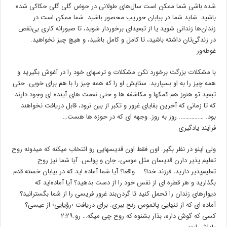
شده باشی شما ممکن است سال‌های طولانی در حوض گلی گلی حکاکی شده
باشید. شاید شما در بیابان حوریب محصور باشید. شما ممکن است در
زندان‌ها زندانی شوید یا از تبعید‌ای برخوردار شوید، تا صبورانه کاری بی‌نقص
در زندگی‌تان داشته باشید، تا کامل و کامل باشید، و هیچ چیز نخواهید.
غوطه‌ور
با مشکلات بزرگت برخورد نکن مشکلات و ترسهای خود را در ﺁغوش بگیرید و
همه چیز را به او بسپارید. ستایش او را که همه چیز را با هم برای خوبی. حتی
تبعید تو هنوز هم کمکها و مکاشفه ها و حتی نعمت های ﺁینده ای وجود دارند
که تا زمانی که ﺁخرین بقایای غرور و تکبر از بین نرود، قابل دریافت نخواهند
بود. ……………. روز به روز. وجهه ای که در حوزه ها هست…
فرایند یادگیری
ولی اینو در نظر بگیر. اون فقط اون قدیسهایی رو انتخاب میکنه که میدونه روح
تعلیم پذیر دارن قدیسان مثل موسی، جان و پولس. ﺁیا شما نیز روح
تعلیم‌پذیر دارید، فرزند خدا؟ – واقعا؟ ﺁیا شما ﺁماده اید که در بیابان خسته قدم
بگذارید و هر قطره ای از نفس خود را از دست بدهید؟ ﺁیا ﺁماده‌اید که
دیوارهای زندان را تحمل کنید تا گردن‌بند غرور فریسی را از شما بگسترانید؟
ﺁماده ای که از تنهایی پاتموس رنج ببری. برای دریافت ‹رؤیایی› از عیسی؟
کسی که گوش داره، بذار بشنوه که روح چی میگه… رو.۲:۲۹