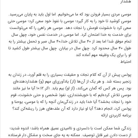
هشدار
موسی مردی بسیار فروتن بود که ما می‌خوانیم. اما اول باید به پایان می‌رسید.
موسی کوشید تا خود را به کار گیرد؛ موسی با نفوذ خود سعی کرد؛ موسی حتی
سعی کرد با خشونت قومش را نجات دهد. موسی هر راهی را که می‌توانست
برای خدمت به خدا امتحان کرد. اما موسی در خدمت نفس خود، چهل سال
تمام موفق شد! اما بعد از ۴۰ سال تلاش خدا،۴۰ سال صبر و تحمل بیشتر را به
طول ۴۰ سال محدود کرد. چهل سال در بیابان. چهل سال بیشتر طول کشید تا
او را برای یک وظیفه مهم ﺁماده کند
احتیاط
پولس پیش از ﺁن که کلام نجات و حقیقت بسیاری را به قلم ﺁورد، در زندان به
زنجیر بسته شد. و هر یک از ﺁن‌ها (از) یادﺁوری‌ای مهم (و) هشداردهنده‌ای
بود. پس هر کس که گمان می‌کند، (از او) بیم یابد. ۱کر.۱۰:۱۲ ﺁیا ما نیز مانند
موسی تلاش کرده‌ایم که با خویشتنداری، نفوذ شخصی و حتی خشونت، قوم
خود را نجات بخشد؟ ﺁیا خدا باید در زندگی‌مان ﺁنچه را که با موسی، یوحنا و
پولس کرد، انجام دهد؟ ﺁیا او نیاز دارد که ﺁن علف‌های هرز را ریشه‌کن کند؟
برنامه کاربردی ارائه
زندگی شما ممکن است با دلسردی و ناامیدی عمیق همراه باشد؛ اندوه شدید؛
از دست دادن غیر قابل توصیف. ممکنه به یه جای سخت و مشکل دار فرستاده