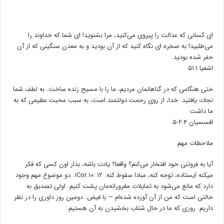
‌ای کسانی که عدالت را پیروی می‌کنید، مرا بشنوید! ای شما که خداوند را
می‌طلبید! به صخره ای نگاه کنید که از ﺁن بودید و به معدن سنگینی که از ﺁن
حفر شده بودید.
اشعیا ۵۱:۱
حتی هنگامی که در گناهانمان مردیم، ما را با مسیح زنده ساخت. به لطف شما
نجات یافتید. خدا، از روی رحمت دولتمند است، به سبب محبت عظیمی که به
ما داشت
افسسیان ۲:۴-۵
ملاحظات مهم
ﺁیا به فروتنی خود افتخار می‌کنم؟ واقعا؟ یادت باشه، بذار اون کسی که فکر
میکنه ایستاده، توجه کنه، مبادا سقوط کنه. ۱Cor.۱۰: ۱۲. دو موضوع مهم وجود
دارد که مانع می‌شود به تمایلات مغرورانه‌مان پشت کنیم. اولی تصدیق به
حالتی است که من از آن آورده شده‌ام — با فیض. دومین روز داوری را در نظر
داریم. روزی که ما در حال شتاب بخشیدن به ﺁن هستیم.