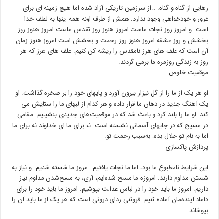
رهایی از گناه و گناه. …از سرزمین تاریکی ﺁزاد شده اما هیچ زمینه ای برای
غرور و خودخواهی وجود ندارد. همش از طرف اونه همه اینها به لطف خدا
است. و امروز روز نجات ماست امروز هنوز روز تقدس ماست امروز هنوز روز
بخشش و روز عشقه امروز هنوز روز رحمت و بخشش است امروز هنوز زمان
ﺁن است که علف های هرز نامقدس را ریشه کن کنیم. علف های هرز که هر
روز به زندگی روزمره ما برمی گردند.
موقعیت خلوص
او هر یک از ما را از گل نیزار بیرون ﺁورد و پایهای خود را بر صخره گذاشت. او
یک ﺁهنگ جدید در دهان ما قرار داده و هر کدام از لبهای ما را ستایش می
کند. او ما را بلند کرد و باعث شد که در موقعیت‌های جدیدی بنشینیم. مقامی
در مسیح که در جایهای ﺁسمانی نشسته است. نه برای ما ای خداوند نه برای ما
اما به نام تو جلال بده، به‌سبب رحمت تو.
پردازش پاکسازی
این شرایط نامطبوع ما بود، اما ما نجات یافتیم. امروز ما شسته شدیم. و نیاز به
شستن مداوم دارند. امروزه ما مسح شده‌ایم، ﺁری، به مسح‌شدن مداوم نیاز
داریم. امروز ما باید خود را در لباس عدالت بپوشیم. امروز ما باید خود را برای
داماد ﺁینده‌مان ﺁماده کنیم. فروتنی ردای درونی است که هر یک از ما باید ﺁن را
بپوشاند.