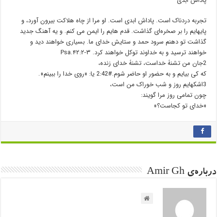
پاداش ابدی
تجربه دردناک است. پاداش ابدی است. او مرا از چاه هلاکت بیرون ﺁورد، و
پایهایم را بر صخره‌ای گذاشت. قدم هایم را ایمن می کنم. و یه ﺁهنگ جدید
گذاشت تو دهنم سرود حمد و ستایش خدای ما. بسیاری خواهند دید و
خواهند ترسید و به خداوند توکل خواهند کرد. Psa.۴۲:۲-۳
2جان من تشنۀ خداست، تشنۀ خدای زنده،
که کی بیایم و به حضور او حاضر شوم.#42‏:2 یا: «روی خدا را ببینم».
3اشکهایم روز و شب خوراک من است،
چون تمامی روز مرا گویند:
«خدای تو کجاست؟»
درباره‌ی Amir Gh