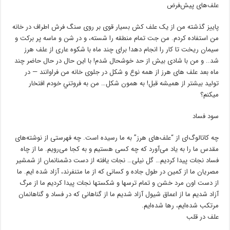
علف‌های پیش‌فرض
پاییز گذشته من از یک علف کش بسیار قوی بر روی سنگ فرش اطراف در خانه
من استفاده کردم. من جت تمام منطقه را شسته، و در شن و ماسه پر برکت و
سیمان ریخت تا کار را انجام دهد! برای چند ماه با شکوه عاری از علف هرز
شد.. و من با شادی بیش از حد خوشحال شدم! با این حال در حال حاضر چند
ماه بعد علف های هرز از همه نوع و شکل در جلوی خانه من فراوانند — در
تولید بیشتر از همیشه قبل! به همون شکل… من به فروتني خودم افتخار
ميکنم؟
سود فساد
چه کاتالوگ‌ای از “علف‌های هرز” به ما رسیده است. چه فهرستی از نوشته‌های
مقدس ما را به یاد می‌ﺁورد که چه کسی هستیم و به کجا می‌رویم. ما از چاه
فساد نجات پیدا کردیم… گل نیلی… نجات یافته از دست دشمنانمان از شمشیر
مصریان ما از کمین در طول جاده و کسانی که از ما متنفرند، ﺁزاد شده ایم. ما
از دست اون مرد خشن و تمام ترسها و شکستها نجات پیدا کردیم ما از مرگ
ﺁزاد شدیم ما از اعماق شیول ﺁزاد شدیم ما از گناهانی که در فساد و گناهانمان
مرتکب شده‌ایم، رها شده‌ایم.
علف در قلب