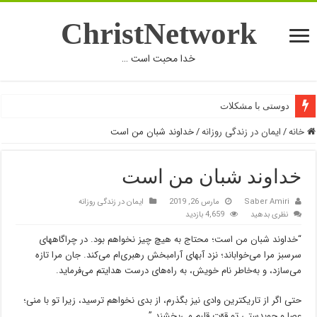
ChristNetwork
خدا محبت است …
دوستی با مشکلات
خانه
/
ایمان در زندگی روزانه
/
خداوند شبان من است
خداوند شبان من است
Saber Amiri
مارس 26, 2019
ایمان در زندگی روزانه
نظری بدهید
4,659 بازدید
“خداوند شبان من است؛ محتاج به هیچ چیز نخواهم بود. در چراگاههای
سرسبز مرا می‌خواباند؛ نزد آبهای آرامبخش رهبری‌ام می‌کند. جان مرا تازه
می‌سازد، و به‌خاطر نام خویش، به راه‌های درست هدایتم می‌فرماید.
حتی اگر از تاریکترین وادی نیز بگذرم، از بدی نخواهم ترسید، زیرا تو با منی؛
عصا و چوبدستی تو قوّت قلبم می‌بخشند.”