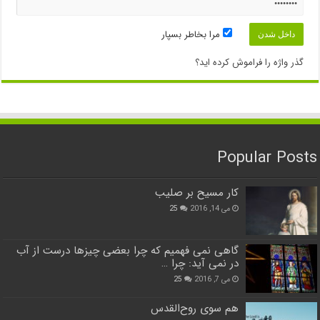
مرا بخاطر بسپار
گذر واژه را فراموش کرده اید؟
Popular Posts
کار مسیح بر صلیب
می 14, 2016
25
گاهی نمی فهمیم که چرا بعضی چیزها درست از آب
در نمی آید: چرا …
می 7, 2016
25
هم سوی روح‌القدس