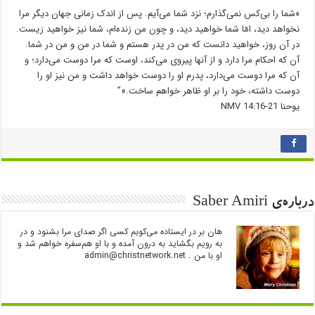
«شما را بی‌کس نمی‌گذارم؛ نزد شما می‌آیم. پس از اندک زمانی جهان دیگر مرا
نخواهد دید، امّا شما خواهید دید، و چون من زنده‌ام، شما نیز خواهید زیست.
در آن روز، خواهید دانست که من در پدر هستم و شما در من و من در شما.
آن که احکام مرا دارد و از آنها پیروی می‌کند، اوست که مرا دوست می‌دارد؛ و
آن که مرا دوست می‌دارد، پدرم او را دوست خواهد داشت و من نیز او را
دوست داشته، خود را بر او ظاهر خواهم ساخت.»”
‮‮یوحنا‬ ‭14:16-21‬ ‭NMV‬‬
درباره‌ی Saber Amiri
هان بر در ایستاده می‌کوبم کسی اگر صدای مرا بشنود و در
به رویم بگشاید به درون آمده و با او هم‌سفره خواهم شد و
او با من .
admin@christnetwork.net