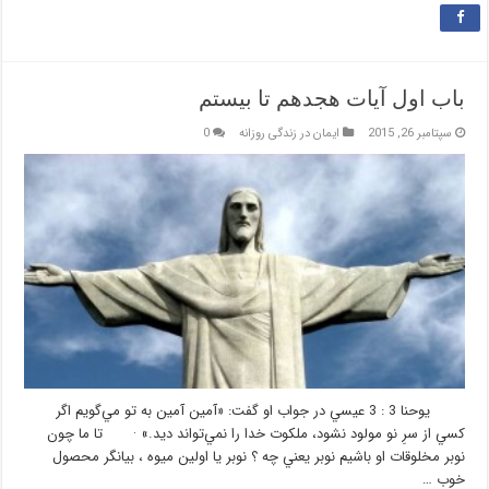
باب اول آيات هجدهم تا بيستم
سپتامبر 26, 2015
ایمان در زندگی روزانه
0
يوحنا 3 : 3 عيسي در جواب او گفت: «آمين آمين به تو مي‌گويم اگر
كسي از سرِ نو مولود نشود، ملكوت خدا را نمي‌تواند ديد.» · تا ما چون
نوبر مخلوقات او باشيم نوبر يعني چه ؟ نوبر يا اولين ميوه ، بيانگر محصول
خوب …