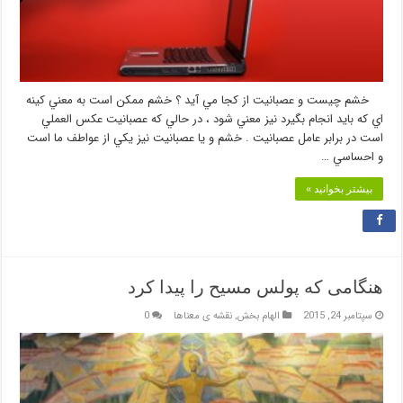
خشم چيست و عصبانيت از كجا مي آيد ؟ خشم ممكن است به معني كينه
اي كه بايد انجام بگيرد نيز معني شود ، در حالي كه عصبانيت عكس العملي
است در برابر عامل عصبانيت . خشم و يا عصبانيت نيز يكي از عواطف ما است
و احساسي …
بیشتر بخوانید »
هنگامی که پولس مسیح را پیدا کرد
سپتامبر 24, 2015
الهام بخش
,
نقشه ی معناها
0