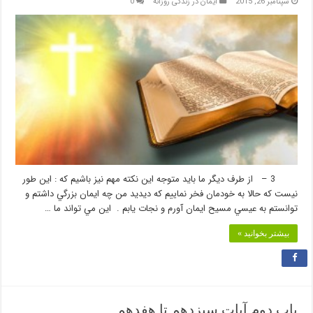
سپتامبر 26, 2015
ایمان در زندگی روزانه
0
3 – از طرف ديگر ما بايد متوجه اين نكته مهم نيز باشيم كه : اين طور
نيست كه حالا به خودمان فخر نماييم كه ديديد من چه ايمان بزرگي داشتم و
توانستم به عيسي مسيح ايمان آورم و نجات يابم . اين مي تواند ما …
بیشتر بخوانید »
باب دوم آيات سيزدهم تا هفدهم