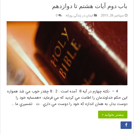
باب دوم آيات هشتم تا دوازدهم
سپتامبر 26, 2015
ایمان در زندگی روزانه
0
4 – نكته چهارم در آيه 8 آمده است : 2 : 8 چقدر خوب مي شد همواره
اين حكم خداوندمان را اطاعت مي كرديد كه مي فرمايد: «همسايه خود را
دوست بدار، به همان اندازه كه خود را دوست مي داري . ت تفسيري ما …
بیشتر بخوانید »