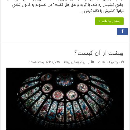
جلوي کشيش رد شد، با گريه و هق هق گفت: “من نميتونم به کانون شادي
بيام!” کشيش با نگاه کردن …
بیشتر بخوانید »
بهشت از آن کیست؟
برای
سپتامبر 24, 2015
ایمان در زندگی روزانه
دیدگاه‌ها
بسته هستند
بهشت
از
آن
کیست؟