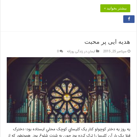
بیشتر بخوانید »
هديه ايی پر محبت
سپتامبر 25, 2015
ایمان در زندگی روزانه
0
یه روز يه دختر کوچولو کنار يک کليساي کوچک محلي ايستاده بود؛ دخترک
قبلا يک بار آن کليسا را ترک کرده بود چون به شدت شلوغ بود. همونطور که از