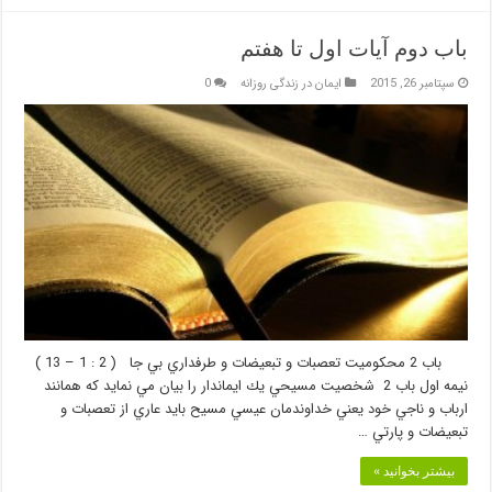
باب دوم آيات اول تا هفتم
سپتامبر 26, 2015
ایمان در زندگی روزانه
0
باب 2 محكوميت تعصبات و تبعيضات و طرفداري بي جا ( 2 : 1 – 13 )
نيمه اول باب 2 شخصيت مسيحي يك ايماندار را بيان مي نمايد كه همانند
ارباب و ناجي خود يعني خداوندمان عيسي مسيح بايد عاري از تعصبات و
تبعيضات و پارتي …
بیشتر بخوانید »