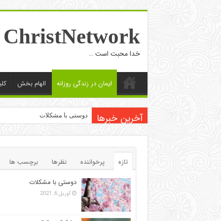
ChristNetwork
خدا محبت است …
ایمان در زندگی روزانه
الهام بخش
کل
آخرین خبرها
دوستی با مشکلات
تازه
پرخواننده
نظرها
برچسب ها
دوستی با مشکلات
آوریل 6, 2021