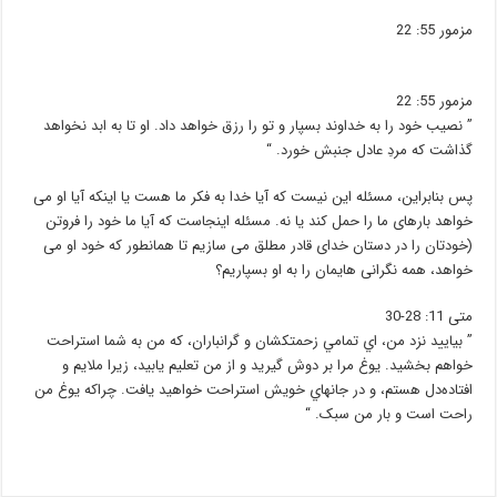
مزمور 55: 22
مزمور 55: 22
” نصيب خود را به خداوند بسپار و تو را رزق خواهد داد. او تا به ابد نخواهد
گذاشت كه مردِ عادل جنبش خورد. “
پس بنابراین، مسئله این نیست که آیا خدا به فکر ما هست یا اینکه آیا او می
خواهد بارهای ما را حمل کند یا نه. مسئله اینجاست که آیا ما خود را فروتن
(خودتان را در دستان خدای قادر مطلق می سازیم تا همانطور که خود او می
خواهد،
همه
نگرانی هایمان را به او بسپاریم؟
متی 11: 28-30
” بياييد نزد من، اي تمامي زحمتکشان و گرانباران، که من به شما استراحت
خواهم بخشيد. يوغ مرا بر دوش گيريد و از من تعليم يابيد، زيرا ملايم و
افتاده‌دل هستم، و در جانهاي خويش استراحت خواهيد يافت. چرا‌که يوغ من
راحت است و بار من سبک. “