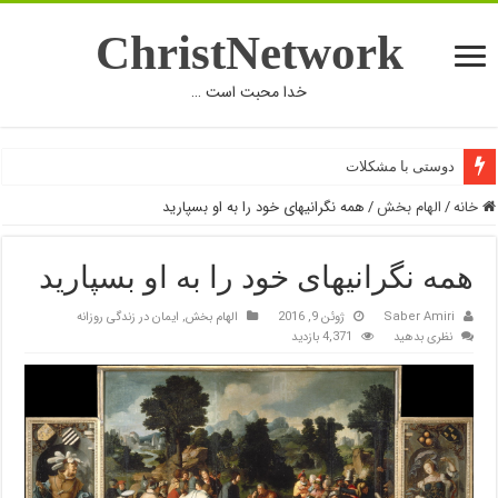
ChristNetwork
خدا محبت است …
دوستی با مشکلات
خانه
/
الهام بخش
/
همه نگرانیهای خود را به او بسپارید
همه نگرانیهای خود را به او بسپارید
Saber Amiri
ژوئن 9, 2016
الهام بخش
,
ایمان در زندگی روزانه
نظری بدهید
4,371 بازدید