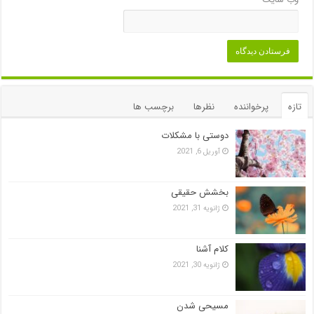
تازه
پرخواننده
نظرها
برچسب ها
دوستی با مشکلات
آوریل 6, 2021
بخشش حقیقی
ژانویه 31, 2021
کلام آشنا
ژانویه 30, 2021
مسیحی شدن