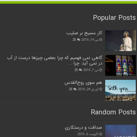
Popular Posts
کار مسیح بر صلیب
می 14, 2016
25
گاهی نمی فهمیم که چرا بعضی چیزها درست از آب
در نمی آید: چرا …
می 7, 2016
25
هم سوی روح‌القدس
آوریل 24, 2016
25
Random Posts
صداقت و درستکاری
آگوست 6, 2015