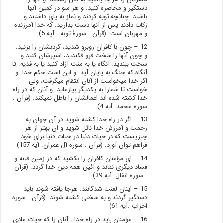
دستگير و محاصره كنيد. و هر سو در كمين آنها
باشيد. چنانچه توبه كردند و نماز به پاي داشتند و
زكات دادند پس از آنها دست بداريد. كه خدا آمرزنده
و مهربان است. (قرآن . سورهُ توبه . آیه 5)
12 – چون با کافران روبرو شديد، گردنشان را بزنید.
و چون آنها را سخت فرو فکنديد، اسيرشان کنيد و
سخت ببنديد. آنگاه يا به منت آزاد کنيد یا به فدیه. تا
آنگاه که جنگ به پايان آيد. و اين است حکم خدا. و
اگر خدا ميخواست از آنان انتقام ميگرفت، ولی
خواست تا شمارا به یکدیگر بیازماید. و آنان که در راه
خدا کشته شده اند اعمالشان را باطل نميکند. (قرآن .
سوره محمد .آيه 4)
13 – اگر در راه خدا کشته شوید در آن جهان به
رحمت و آمرزش خدا نائل شوید و ان بهتر از هر
چیزیست که در حیات دنیا در حیات دنیا برای خود
فراهم توان آورد. (قرآن . سوره آل عمران. آیه 157)
14 – ای مؤمنان کافران را بکشید که در زمین فتنه و
فساد دیگری نماند و آئین همه دین خدا گردد. (قرآن
. سوره انفال .آیه 39)
15 – اینان لعنت شدگانند. هرجا یافته شوند باید
دستگیر گردند و به سختی کشته شوند. (قرآن . سوره
احزاب .آیه 61)
16 – مؤمنان باید در راه خدا ، آنان را که حیات مادی