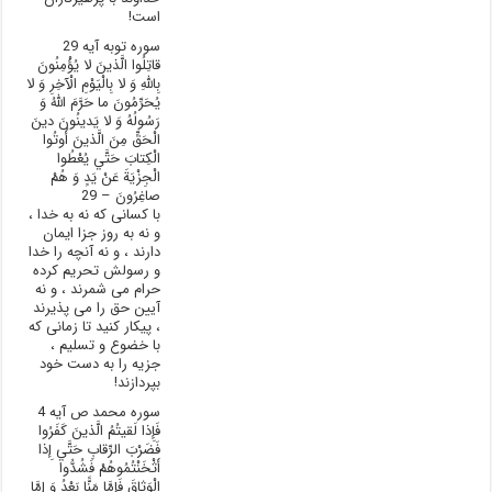
است!
سوره توبه آیه 29
قاتِلُوا الَّذينَ لا يُؤْمِنُونَ
بِاللَّهِ وَ لا بِالْيَوْمِ الْآخِرِ وَ لا
يُحَرِّمُونَ ما حَرَّمَ اللَّهُ وَ
رَسُولُهُ وَ لا يَدينُونَ دينَ
الْحَقِّ مِنَ الَّذينَ أُوتُوا
الْکِتابَ حَتَّي يُعْطُوا
الْجِزْيَةَ عَنْ يَدٍ وَ هُمْ
صاغِرُونَ – 29
با کسانی که نه به خدا ،
و نه به روز جزا ایمان
دارند ، و نه آنچه را خدا
و رسولش تحریم کرده
حرام می شمرند ، و نه
آیین حق را می پذیرند
، پیکار کنید تا زمانی که
با خضوع و تسلیم ،
جزیه را به دست خود
بپردازند!
سوره محمد ص آیه 4
فَإِذا لَقيتُمُ الَّذينَ کَفَرُوا
فَضَرْبَ الرِّقابِ حَتَّي إِذا
أَثْخَنْتُمُوهُمْ فَشُدُّوا
الْوَثاقَ فَإِمَّا مَنًّا بَعْدُ وَ إِمَّا