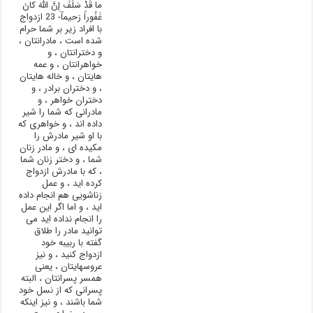
ما قَدْ سَلَفَ إِنَّ اللَّهَ کانَ
غَفُوراً رَحيماً- 23 ازدواج
با افراد زیر بر شما حرام
شده است ، مادرانتان ،
و دخترانتان ، و
خواهرانتان ، و عمه
هایتان ، و خاله هایتان
، و دختران برادر ، و
دختران خواهر ، و
مادرانی که شما را شیر
داده اند ، و خواهری که
با او شیر مادرش را
مکیده ای ، و مادر زنان
شما ، و دختر زنان شما
، که با مادرش ازدواج
کرده اید ، و عمل
زناشویی هم انجام داده
اید ، و اما اگر این عمل
را انجام نداده اید می
توانید مادر را طلاق
گفته با ربیبه خود
ازدواج کنید ، و نیز
عروسهایتان ، یعنی
همسر پسرانتان ، البته
پسرانی که از نسل خود
شما باشند ، و نیز اینکه