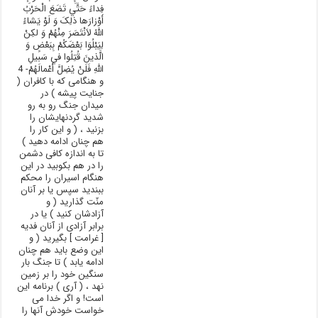
فِداءً حَتَّي تَضَعَ الْحَرْبُ
أَوْزارَها ذلِکَ وَ لَوْ يَشاءُ
اللَّهُ لاَنْتَصَرَ مِنْهُمْ وَ لکِنْ
لِيَبْلُوَا بَعْضَکُمْ بِبَعْضٍ وَ
الَّذينَ قُتِلُوا في‏ سَبيلِ
اللَّهِ فَلَنْ يُضِلَّ أَعْمالَهُمْ- 4
و هنگامی که با کافران (
جنایت پیشه ) در
میدان جنگ رو به رو
شدید گردنهایشان را
بزنید ، ( و این کار را
هم چنان ادامه دهید )
تا به اندازه کافی دشمن
را در هم بکوبید در این
هنگام اسیران را محکم
ببندید سپس یا بر آنان
منّت گذارید ( و
آزادشان کنید ) یا در
برابر آزادی از آنان فدیه
[ غرامت ] بگیرید ( و
این وضع باید هم چنان
ادامه یابد ) تا جنگ بار
سنگین خود را بر زمین
نهد ، ( آری ) برنامه این
است! و اگر خدا می
خواست خودش آنها را