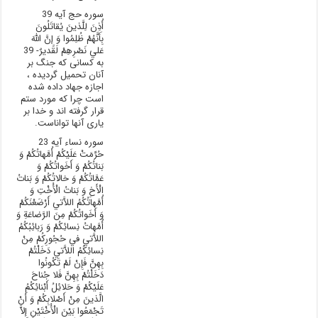
سوره حج آیه 39
أُذِنَ لِلَّذينَ يُقاتَلُونَ
بِأَنَّهُمْ ظُلِمُوا وَ إِنَّ اللَّهَ
عَلي‏ نَصْرِهِمْ لَقَديرٌ- 39
به کسانی که جنگ بر
آنان تحمیل گردیده ،
اجازه جهاد داده شده
است چرا که مورد ستم
قرار گرفته اند و خدا بر
یاری آنها تواناست.
سوره نساء آیه 23
حُرِّمَتْ عَلَيْکُمْ أُمَّهاتُکُمْ وَ
بَناتُکُمْ وَ أَخَواتُکُمْ وَ
عَمَّاتُکُمْ وَ خالاتُکُمْ وَ بَناتُ
الْأَخِ وَ بَناتُ الْأُخْتِ وَ
أُمَّهاتُکُمُ اللاَّتي‏ أَرْضَعْنَکُمْ
وَ أَخَواتُکُمْ مِنَ الرَّضاعَةِ وَ
أُمَّهاتُ نِسائِکُمْ وَ رَبائِبُکُمُ
اللاَّتي‏ في‏ حُجُورِکُمْ مِنْ
نِسائِکُمُ اللاَّتي‏ دَخَلْتُمْ
بِهِنَّ فَإِنْ لَمْ تَکُونُوا
دَخَلْتُمْ بِهِنَّ فَلا جُناحَ
عَلَيْکُمْ وَ حَلائِلُ أَبْنائِکُمُ
الَّذينَ مِنْ أَصْلابِکُمْ وَ أَنْ
تَجْمَعُوا بَيْنَ الْأُخْتَيْنِ إِلاَّ