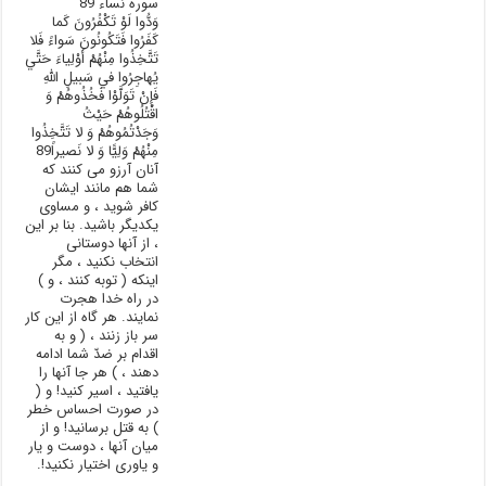
سوره نساء 89
وَدُّوا لَوْ تَکْفُرُونَ کَما
کَفَرُوا فَتَکُونُونَ سَواءً فَلا
تَتَّخِذُوا مِنْهُمْ أَوْلِياءَ حَتَّي
يُهاجِرُوا في‏ سَبيلِ اللَّهِ
فَإِنْ تَوَلَّوْا فَخُذُوهُمْ وَ
اقْتُلُوهُمْ حَيْثُ
وَجَدْتُمُوهُمْ وَ لا تَتَّخِذُوا
مِنْهُمْ وَلِيًّا وَ لا نَصيراً89
آنان آرزو می کنند که
شما هم مانند ایشان
کافر شوید ، و مساوی
یکدیگر باشید. بنا بر این
، از آنها دوستانی
انتخاب نکنید ، مگر
اینکه ( توبه کنند ، و )
در راه خدا هجرت
نمایند. هر گاه از این کار
سر باز زنند ، ( و به
اقدام بر ضدّ شما ادامه
دهند ، ) هر جا آنها را
یافتید ، اسیر کنید! و (
در صورت احساس خطر
) به قتل برسانید! و از
میان آنها ، دوست و یار
و یاوری اختیار نکنید!.