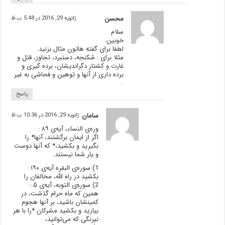
محسن
ژانویه 29, 2016 در 5:48 ب.ظ
سلام
خوبین.
لطفا برای گفته هاتون مثال بزنید.
مثلا برای : شکنجه، دستبرد، تجاوز، قتل و
غارت و کشتار دگراندیشان، برده گیری و
برده داری از آنها و توهین و فحاشی به غیر
.
پاسخ
سامان
ژانویه 29, 2016 در 10:36 ب.ظ
وره‌ی النساء، آیه‌ی ٨۹ :
اگر از ایمان برگشتند، آنها* را
بگیرید و بکشید،* که آنها دوست
و یار شما نیستند.
1) سوره‌ی البقره آیه‌ی ۱۹۰ :
بکشید در راه الله، مخالفان را
2) سوره‌ی التوبه، آیه‌ی ۵ :
همین که ماه حرام گذشت، در
کمینشان باشید، بر آنها هجوم
بیارید و بکشید مشرکان *را با هر
نیرنگی که می‌توانید،