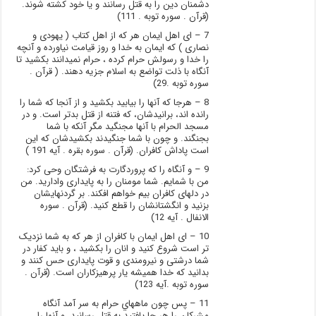
دشمنان دین را به قتل رسانند و یا خود کشته شوند.
(قرآن . سوره توبه . 111)
7 – ای اهل ایمان هر که از اهل کتاب ( یهودی و
نصاری ) که ایمان به خدا و روز قیامت نیاورده و آنچه
را خدا و رسولش حرام کرده ، حرام نمیدانند بکشید تا
آنگاه با ذلت تواضع به اسلام جزیه دهند. ( قرآن .
سوره توبه .29)
8 – هرجا که آنها را بیابید بکشید و از آنجا که شما را
رانده اند، برانیدشان، که فتنه از قتل بدتر است. و در
مسجد الحرام با آنها مجنگید مگر آنکه با شما
بجنگند. و چون با شما جنگیدند بکشیدشان که این
است پاداش کافران. (قرآن . سوره بقره . آیه 191 )
9 – و آنگاه را که پروردگارت به فرشتگان وحی کرد:
من با شمایم. شما مومنان را به پایداری وادارید. من
در دلهای کافران بیم خواهم افکند. بر گردنهایشان
بزنید و انگشتانشان را قطع کنید. (قرآن . سوره
الانفال . آیه 12)
10 – ای اهل ایمان با کافران از هر که به شما نزدیک
تر است شروع کنید و انان را بکشید ، و باید کفار در
شما درشتی و نیرومندی و قوت پایداری حس کنند و
بدانید که خدا همیشه یار پرهیزکاران است. (قرآن .
سوره توبه .آیه 123)
11 – پس چون ماههاي حرام به سر آمد آنگاه
مشركان را هر جا يافتيد به قتل رسانيد. و آنها را