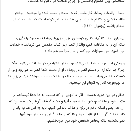
تنگاتنگی بین مفهوم بخشش و اجرای عدالت در ذهن ما هست.
انسان بالفطره بخاطر کار غلطی که در حقش انجام شده یا میشود ‌، بیشتر
طالب تلافی و انتقام هست. ولی خدا به ما امر کرده است که نباید به دنبال
انتقام باشیم
(رومیان ۱۲:‏۱۹)،
رومیان باب ۱۲ آیه ۱۹ ای دوستان عزیز ، بهیچ وجه انتقام خود را نگیرید ،
بلکه آن را به مکافات الهی واگذاز کنید زیرا کتاب مقدس می فرماید: « خداوند
می گوید: من مجازات می کنم و من جزا خواهم داد »
و وقتی این فرمان خدا را می‌شنویم‌، صدای اعتراضی در ما بلند می‌شود: «آخر
چرا؟ چرا بگذارم از دستم قصر در رود؟». او از دست شما قصر در می‌رود ولی از
دست خدا نمی‌تواند. خدا با او به انصاف و عدالت معامله خواهد کرد؛ چیزی که
ما بهیچوجه قادر به انجام آن نیستیم‌.
مثالی در این مورد هست : اگر ما آنهایی را که نسبت به ما خطا کرده‌اند، از
قلاب خود رها نکنیم‌، خود ما به قلاب آنها و قلاب گذشته گرفتار خواهیم بود که
آن هم یعنی اینکه دائم در رنج و عذاب زندگی کنیم‌. باید به این عذاب پایان
داد. باید دیگران را از قلاب خود رها کنیم‌. ما دیگران را بخاطر خود آنها
نمی‌بخشیم بلکه بخاطر شخص خودمان می‌بخشیم‌.