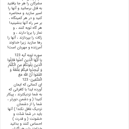
مشرکان را هر جا یافتید
به قتل برسانید و آنها را
اسیر سازید و محاصره
کنید و در هر کمینگاه ،
بر سر راه آنها بنشینید!
هر گاه توبه کنند ، و
نماز را برپا دارند ، و
زکات را بپردازند ، آنها را
رها سازید زیرا خداوند
آمرزنده و مهربان است!
سوره توبه آیه 123
يا أَيُّهَا الَّذينَ آمَنُوا قاتِلُوا
الَّذينَ يَلُونَکُمْ مِنَ الْکُفَّارِ
وَ لْيَجِدُوا فيکُمْ غِلْظَةً وَ
اعْلَمُوا أَنَّ اللَّهَ مَعَ
الْمُتَّقينَ- 123
ای کسانی که ایمان
آورده اید! با کافرانی که
به شما نزدیکترند ، پیکار
کنید! ( و دشمن دورتر ،
شما را از دشمنان
نزدیک غافل نکند! ) آنها
باید در شما شدّت و
خشونت ( و قدرت )
احساس کنند و بدانید
خداوند با پرهیزگاران