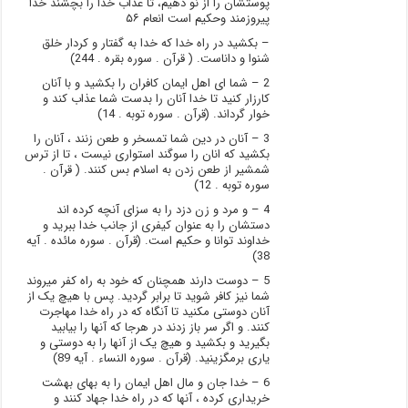
پوستشان را از نو دهیم، تا عذاب خدا را بچشند خدا
پیروزمند وحکیم است انعام ۵۶
– بکشید در راه خدا که خدا به گفتار و کردار خلق
شنوا و داناست. ( قرآن . سوره بقره . 244)
2 – شما ای اهل ایمان کافران را بکشید و با آنان
کارزار کنید تا خدا آنان را بدست شما عذاب کند و
خوار گرداند. (قرآن . سوره توبه . 14)
3 – آنان در دین شما تمسخر و طعن زنند ، آنان را
بکشید که انان را سوگند استواری نیست ، تا از ترس
شمشیر از طعن زدن به اسلام بس کنند. ( قرآن .
سوره توبه . 12)
4 – و مرد و زن دزد را به سزاى آنچه كرده‏ اند
دستشان را به عنوان كيفرى از جانب خدا ببريد و
خداوند توانا و حكيم است. (قرآن . سوره مائده . آیه
38)
5 – دوست دارند همچنان که خود به راه کفر میروند
شما نیز کافر شوید تا برابر گردید. پس با هیچ یک از
آنان دوستی مکنید تا آنگاه که در راه خدا مهاجرت
کنند. و اگر سر باز زدند در هرجا که آنها را بیابید
بگیرید و بکشید و هیچ یک از آنها را به دوستی و
یاری برمگزینید. (قرآن . سوره النساء . آیه 89)
6 – خدا جان و مال اهل ایمان را به بهای بهشت
خریداری کرده ، آنها که در راه خدا جهاد کنند و