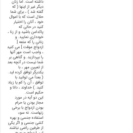
داشته است. اما زنان
دیگر غیر از اینها ( که
گفته شد ) ، برای شما
حلال است که با اموال
خود ، آنان را اختیار
کنید در حالی که
پاکدامن باشید و از زنا ،
خودداری نمایید. و
زنانی را که متعه [
ازدواج موقت ] می کنید
، واجب است مهر آنها
را بپردازید. و گناهی بر
شما نیست در آنچه بعد
از تعیین مهر ، با
یکدیگر توافق کرده اید.
( بعداً می توانید با
توافق ، آن را کم یا زیاد
کنید. ) خداوند ، دانا و
حکیم است.
این دو آیه در مورد
مجاز بودن یا حرام
بودن ازدواج با برخی
زنهاست. نه سوء
استفاده جنسی و بهره
کشی جنسی و اگر یکی
از طرفین راضی نباشند
این ازدواج صحیح