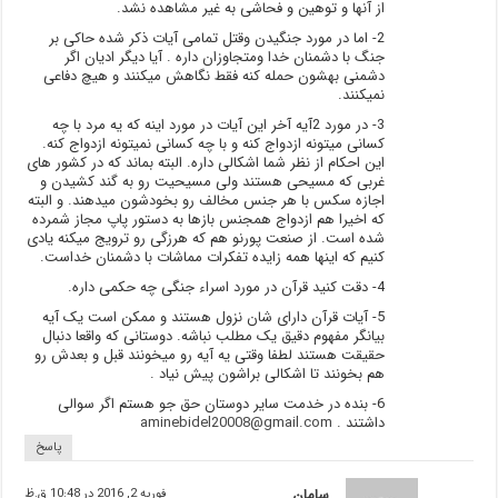
از آنها و توهین و فحاشی به غیر مشاهده نشد.
2- اما در مورد جنگیدن وقتل تمامی آیات ذکر شده حاکی بر
جنگ با دشمنان خدا ومتجاوزان داره . آیا دیگر ادیان اگر
دشمنی بهشون حمله کنه فقط نگاهش میکنند و هیچ دفاعی
نمیکنند.
3- در مورد 2آیه آخر این آیات در مورد اینه که یه مرد با چه
کسانی میتونه ازدواج کنه و با چه کسانی نمیتونه ازدواج کنه.
این احکام از نظر شما اشکالی داره. البته بماند که در کشور های
غربی که مسیحی هستند ولی مسیحیت رو به گند کشیدن و
اجازه سکس با هر جنس مخالف رو بخودشون میدهند. و البته
که اخیرا هم ازدواج همجنس بازها به دستور پاپ مجاز شمرده
شده است. از صنعت پورنو هم که هرزگی رو ترویج میکنه یادی
کنیم که اینها همه زایده تفکرات مماشات با دشمنان خداست.
4- دقت کنید قرآن در مورد اسراء جنگی چه حکمی داره.
5- آیات قرآن دارای شان نزول هستند و ممکن است یک آیه
بیانگر مفهوم دقیق یک مطلب نباشه. دوستانی که واقعا دنبال
حقیقت هستند لطفا وقتی یه آیه رو میخونند قبل و بعدش رو
هم بخونند تا اشکالی براشون پیش نیاد .
6- بنده در خدمت سایر دوستان حق جو هستم اگر سوالی
داشتند .
aminebidel20008@gmail.com
پاسخ
سامان
فوریه 2, 2016 در 10:48 ق.ظ