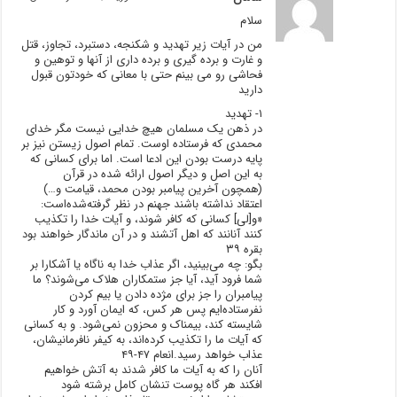
سلام
من در آیات زیر تهدید و شکنجه، دستبرد، تجاوز، قتل
و غارت و برده گیری و برده داری از آنها و توهین و
فحاشی رو می بینم حتی با معانی که خودتون قبول
دارید
۱- تهدید
در ذهن یک مسلمان هیچ خدایی نیست مگر خدای
محمدی که فرستاده اوست. تمام اصول زیستن نیز بر
پایه درست بودن این ادعا است. اما برای کسانی که
به این اصل و دیگر اصول ارائه شده در قرآن
(همچون آخرین پیامبر بودن محمد، قیامت و…)
اعتقاد نداشته باشند جهنم در نظر گرفته‌شده‌است:
«و[لی] کسانی که کافر شوند، و آیات خدا را تکذیب
کنند آنانند که اهل آتشند و در آن ماندگار خواهند بود
بقره ۳۹
بگو: چه می‌بینید، اگر عذاب خدا به ناگاه یا آشکارا بر
شما فرود آید، آیا جز ستمکاران هلاک می‌شوند؟ ما
پیامبران را جز برای مژده دادن یا بیم کردن
نفرستاده‌ایم پس هر کس، که ایمان آورد و کار
شایسته کند، بیمناک و محزون نمی‌شود. و به کسانی
که آیات ما را تکذیب کرده‌اند، به کیفر نافرمانیشان،
عذاب خواهد رسید.انعام ۴۷-۴۹
آنان را که به آیات ما کافر شدند به آتش خواهیم
افکند هر گاه پوست تنشان کامل برشته شود