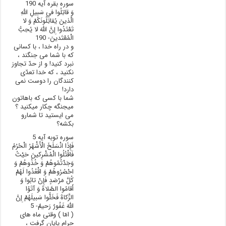
سوره بقره آیه 190
وَ قاتِلُوا في‏ سَبيلِ اللَّهِ
الَّذينَ يُقاتِلُونَکُمْ وَ لا
تَعْتَدُوا إِنَّ اللَّهَ لا يُحِبُّ
الْمُعْتَدينَ- 190
و در راه خدا ، با کسانی
که با شما می جنگند ،
نبرد کنید! و از حدّ تجاوز
نکنید ، که خدا تعدّی
کنندگان را دوست نمی
دارد!
شما با کسی که باهاتون
میجنگه چکار میکنید ؟
می ایستید تا شمارو
بکشه؟
سوره توبه آیه 5
فَإِذَا انْسَلَخَ الْأَشْهُرُ الْحُرُمُ
فَاقْتُلُوا الْمُشْرِکينَ حَيْثُ
وَجَدْتُمُوهُمْ وَ خُذُوهُمْ وَ
احْصُرُوهُمْ وَ اقْعُدُوا لَهُمْ
کُلَّ مَرْصَدٍ فَإِنْ تابُوا وَ
أَقامُوا الصَّلاةَ وَ آتَوُا
الزَّکاةَ فَخَلُّوا سَبيلَهُمْ إِنَّ
اللَّهَ غَفُورٌ رَحيمٌ- 5
( امّا ) وقتی ماه های
حرام پایان گرفت ،