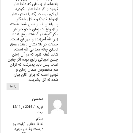
يافته‌اند از زنانتان كه داخلشان
کردید و اگر داخلشان نکردید
ایرادی نیست (که با دخترانشان
ازدواج کنید) و حلال شدگان
پسرانتان كه از نسل شما هستند
و ازدواج همزمان با دو خواهر
مگر آنچه در گذشته واقع شده؛
زیرا الله آمرزنده و مهربان است.
جملات در بالا نشان دهنده عمق
ادبیان چاله میدانی الله است،
شاید گفته شود که در آن زمان
چنین ادبیاتی رایج بوده اگر چنین
است پس باید پذیرفت که قرآن
هم مخصوص همان زمان و
قومی است که برای آنان بیان
شده نه کل بشریت.
پاسخ
محسن
فوریه 1, 2016 در 12:11
ب.ظ
سلام .
لطفا معانی آیارت رو
درست وکامل بزنید.