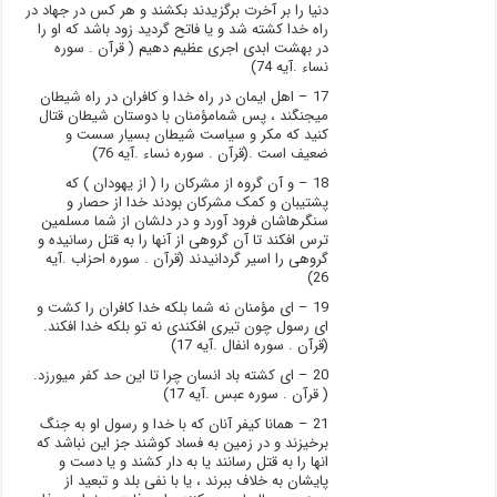
دنیا را بر آخرت برگزیدند بکشند و هر کس در جهاد در
راه خدا کشته شد و یا فاتح گردید زود باشد که او را
در بهشت ابدی اجری عظیم دهیم ( قرآن . سوره
نساء .آیه 74)
17 – اهل ایمان در راه خدا و کافران در راه شیطان
میجنگند ، پس شمامؤمنان با دوستان شیطان قتال
کنید که مکر و سیاست شیطان بسیار سست و
ضعیف است .(قرآن . سوره نساء .آیه 76)
18 – و آن گروه از مشرکان را ( از یهودان ) که
پشتیبان و کمک مشرکان بودند خدا از حصار و
سنگرهاشان فرود آورد و در دلشان از شما مسلمین
ترس افکند تا آن گروهی از آنها را به قتل رسانیده و
گروهی را اسیر گردانیدند (قرآن . سوره احزاب .آیه
26)
19 – ای مؤمنان نه شما بلکه خدا کافران را کشت و
ای رسول چون تیری افکندی نه تو بلکه خدا افکند.
(قرآن . سوره انفال .آیه 17)
20 – ای کشته باد انسان چرا تا این حد کفر میورزد.
( قرآن . سوره عبس .آیه 17)
21 – همانا کیفر آنان که با خدا و رسول او به جنگ
برخیزند و در زمین به فساد کوشند جز این نباشد که
انها را به قتل رسانند یا به دار کشند و یا دست و
پایشان به خلاف ببرند ، یا با نفی بلد و تبعید از