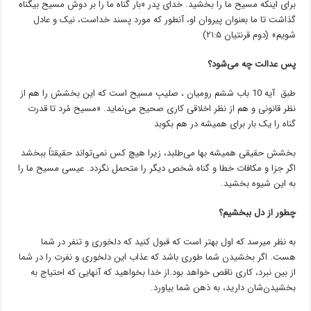
برای اینکه مسیح ما را بخشید. خدای پدر «بار گناه ما را بر دوش مسیح بیگناه
گذاشت تا ما بعنوان پیروان او، آنطور که مورد پسند خداست‌، نیک و عادل
شویم‌»
(دوم قرنتیان ۵:‏۲۱)
پس عدالت چه می‌شود؟
طبق آیه 10 باب ششم رومیان ، صلیبِ مسیح است که این بخشش را هم از
نظر قانونی و هم از نظر اخلاقی کاری صحیح می‌نماید. «مسیح مُرد تا قدرت
گناه را یک بار برای همیشه در هم بکوبد
بخشش حقیقی همیشه بها می‌طلبد، زیرا هیچ کس نمی‌تواند حقیقتاً ببخشد
اگر جزا و مکافات خطا و گناه شخص دیگر را متحمل نگردد. عیسی مسیح ما را
به این شیوه بخشید.
چطور از دل ببخشیم؟
به نظر میرسد که اول بهتر است که قبول کنید که دلخوری و تنفر در شما
هست‌. اگر بخشیدن شما طوری باشد که عذاب این دلخوری و نفرت را در شما
از بین نبرد، کاری ناقص خواهد بود.از خدا بخواهید که آنهایی که احتیاج به
بخشیدن‌شان دارید، به ذهن شما بیاورد.