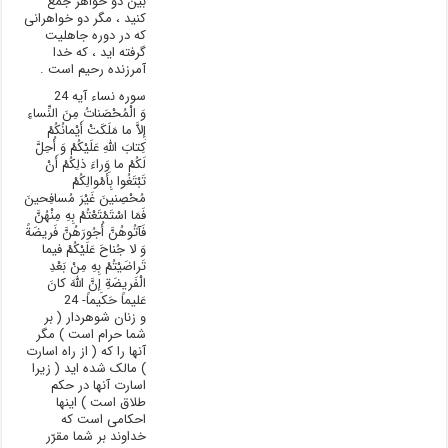
بین دو خواهر جمع
کنید ، مگر دو خواهرانی
که در دوره جاهلیت
گرفته اید ، که خدا
آمرزنده رحیم است .
سوره نساء آیه 24
وَ الْمُحْصَناتُ مِنَ النِّساءِ
إِلاَّ ما مَلَکَتْ أَيْمانُکُمْ
کِتابَ اللَّهِ عَلَيْکُمْ وَ أُحِلَّ
لَکُمْ ما وَراءَ ذلِکُمْ أَنْ
تَبْتَغُوا بِأَمْوالِکُمْ
مُحْصِنينَ غَيْرَ مُسافِحينَ
فَمَا اسْتَمْتَعْتُمْ بِهِ مِنْهُنَّ
فَآتُوهُنَّ أُجُورَهُنَّ فَريضَةً
وَ لا جُناحَ عَلَيْکُمْ فيما
تَراضَيْتُمْ بِهِ مِنْ بَعْدِ
الْفَريضَةِ إِنَّ اللَّهَ کانَ
عَليماً حَکيماً- 24
و زنان شوهردار ( بر
شما حرام است ) مگر
آنها را که ( از راه اسارت
) مالک شده اید ( زیرا
اسارت آنها در حکم
طلاق است ) اینها
احکامی است که
خداوند بر شما مقرّر