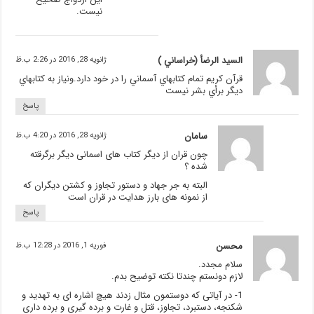
نیست.
السيد الرضأ (خراساني )
ژانویه 28, 2016 در 2:26 ب.ظ
قرآن كريم تمام كتابهاي آسماني را در خود دارد.ونياز به كتابهاي
ديگر برأي بشر نيست
پاسخ
سامان
ژانویه 28, 2016 در 4:20 ب.ظ
چون قران از دیگر کتاب های اسمانی دیگر برگرقته
شده ؟
البته به جر جهاد و دستور تجاوز و کشتن دیگران که
از نمونه های بارز هدایت در قران است
پاسخ
محسن
فوریه 1, 2016 در 12:28 ب.ظ
سلام مجدد.
لازم دونستم چندتا نکته توضیح بدم.
1- در آیاتی که دوستمون مثال زدند هیچ اشاره ای به تهدید و
شکنجه، دستبرد، تجاوز، قتل و غارت و برده گیری و برده داری