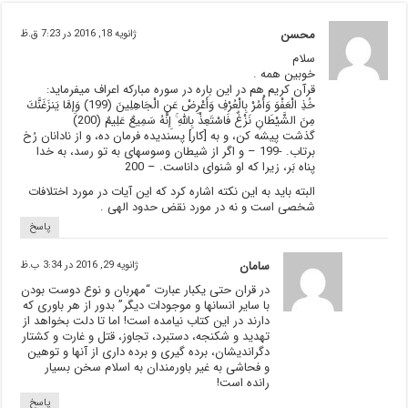
محسن
ژانویه 18, 2016 در 7:23 ق.ظ
سلام
خوبین همه .
قرآن کریم هم در این باره در سوره مبارکه اعراف میفرماید:
خُذِ الْعَفْوَ وَأْمُرْ بِالْعُرْفِ وَأَعْرِضْ عَنِ الْجَاهِلِينَ (199) وَإِمَّا يَنزَغَنَّكَ
مِنَ الشَّيْطَانِ نَزْغٌ فَاسْتَعِذْ بِاللَّهِ ۚ إِنَّهُ سَمِيعٌ عَلِيمٌ (200)
گذشت پيشه كن، و به [كار] پسنديده فرمان ده، و از نادانان رُخ
برتاب. -199 – و اگر از شيطان وسوسه‏اى به تو رسد، به خدا
پناه بَر، زيرا كه او شنواى داناست. – 200
البته باید به این نکته اشاره کرد که این آیات در مورد اختلافات
شخصی است و نه در مورد نقض حدود الهی .
پاسخ
سامان
ژانویه 29, 2016 در 3:34 ب.ظ
در قران حتی یکبار عبارت “مهربان و نوع دوست بودن
با سایر انسانها و موجودات دیگر” بدور از هر باوری که
دارند در این کتاب نیامده است! اما تا دلت بخواهد از
تهدید و شکنجه، دستبرد، تجاوز، قتل و غارت و کشتار
دگراندیشان، برده گیری و برده داری از آنها و توهین
و فحاشی به غیر باورمندان به اسلام سخن بسیار
رانده است!
پاسخ