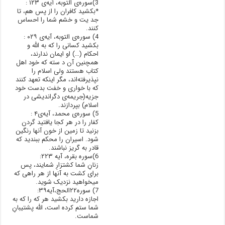
3)سوره‌ی التوبه، آیه‌ی ۱۲٣ :
*بکشید کافران را از پس هم، تا
جد یت و خشم شما را احساس
کنند.
4) سوره‌ی التوبه، آیه‌ی ۰۲۹ :
بکشید کسانی را که به الله و
احکام (…) او ایمان ندارند،
همچنین آن د سته که خود اهل
کتاب هستند ولی اسلام را
نپذیرفته‌اند، مگر اینکه تعهد کنند
که با خواری و خفت بدست خود
جزیه(جریمه‌ی دگراندیشی در
اسلام) بپردازند.
5) سوره‌ی محمد، آیه‌ی۴ :
کفار را در هر کجا یافتید گردن
بزنید تا زمین از خون آنها رنگین
شود. اسیران را محکم ببندید که
قادر به گریز نباشند.
6)سوره بقره، آیه ۲۲۳:
زنانِ شما کشتزارِ شمایند، پس
برای کشت به آنها از هر راهی که
میخواهید نزدیک شوید.
7) سوره۲۲الحج،آیه۳۹:
اجازه دارید بکشید هر که را که به
شما ستم کرده است، الله پشتیبانِ
شماست.