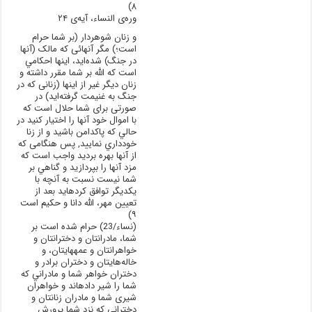
۸)
وره‌ی النساء، آیه‌ی ۲۴
و زنان شوهردار (بر شما حرام
است؛) مگر آنهائی كه مالک (آنها
در جنگ) شده‌ايد، اينها احكامي
است كه الله بر شما مقرر داشته و
زنان ديگر غير از اينها (زنانی که در
جنگ به غنیمت گرفته‌اید) در
صورتی برای شما حلال است كه
با اموال خود آنها را اختيار كنيد در
حالي كه پاكدامن باشيد و از زنا
خودداري نماييد, پس هنگامی که
از آنها بهره بردید واجب است که
مزد آنها را بپردازيد و گناهي بر
شما نيست نسبت به آنچه با
يكديگر توافق كرده‏ايد بعد از
تعيين مهر، الله دانا و حكيم است
۹)
(نساء/23) حرام شده است بر
شما، مادرانتان و دخترانتان و
خواهرانتان و عمه‏هایتان، و
خاله‌هایتان و دختران برادر و
دختران خواهر شما و مادراني كه
شما را شير داده‏اند و خواهران
شیری شما و مادران زنانتان و
دخترانی كه نزد شما پرورش