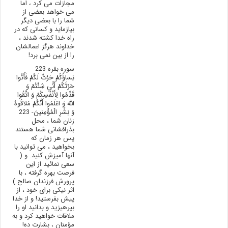
مجازات می کرد ، اما
می خواهد بعضی از
شما را با بعضی دیگر
بیازماید و کسانی که در
راه خدا کشته شدند ،
خداوند هرگز اعمالشان
را از بین نمی برد!
سوره بقره 223
نِساؤُکُمْ حَرْثٌ لَکُمْ فَأْتُوا
حَرْثَکُمْ أَنَّي شِئْتُمْ وَ
قَدِّمُوا لِأَنْفُسِکُمْ وَ اتَّقُوا
اللَّهَ وَ اعْلَمُوا أَنَّکُمْ مُلاقُوهُ
وَ بَشِّرِ الْمُؤْمِنينَ- 223
زنان شما ، محل
بذرافشانی شما هستند
پس هر زمان که
بخواهید ، می توانید با
آنها آمیزش کنید. و (
سعی نمائید از این
فرصت بهره گرفته ، با
پرورش فرزندان صالح )
اثر نیکی برای خود ، از
پیش بفرستید! و از خدا
بپرهیزید و بدانید او را
ملاقات خواهید کرد و به
مؤمنان ، بشارت ده!