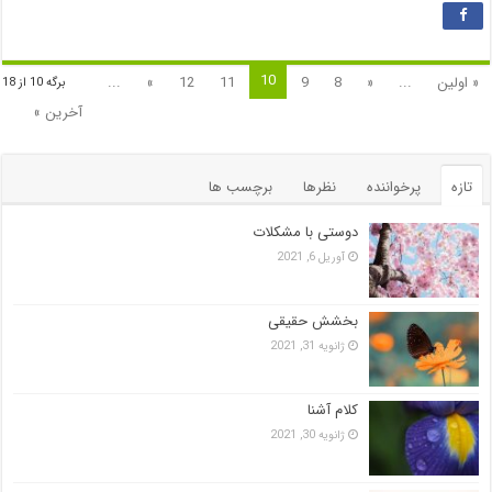
10
« اولین
...
«
8
9
11
12
»
...
برگه 10 از 18
آخرین »
تازه
پرخواننده
نظرها
برچسب ها
دوستی با مشکلات
آوریل 6, 2021
بخشش حقیقی
ژانویه 31, 2021
کلام آشنا
ژانویه 30, 2021